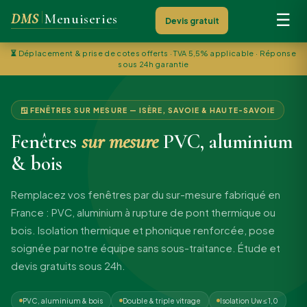
DMS
Menuiseries
☰
Devis gratuit
⏳
Déplacement & prise de cotes offerts · TVA 5,5% applicable · Réponse
sous 24h garantie
🪟 FENÊTRES SUR MESURE — ISÈRE, SAVOIE & HAUTE-SAVOIE
Fenêtres
sur mesure
PVC, aluminium
& bois
Remplacez vos fenêtres par du sur-mesure fabriqué en
France : PVC, aluminium à rupture de pont thermique ou
bois. Isolation thermique et phonique renforcée, pose
soignée par notre équipe sans sous-traitance. Étude et
devis gratuits sous 24h.
PVC, aluminium & bois
Double & triple vitrage
Isolation Uw ≤ 1,0