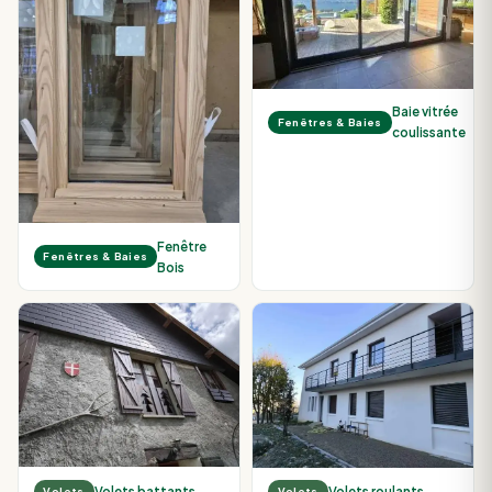
Baie vitrée
Fenêtres & Baies
coulissante
Fenêtre
Fenêtres & Baies
Bois
Volets battants
Volets roulants
Volets
Volets