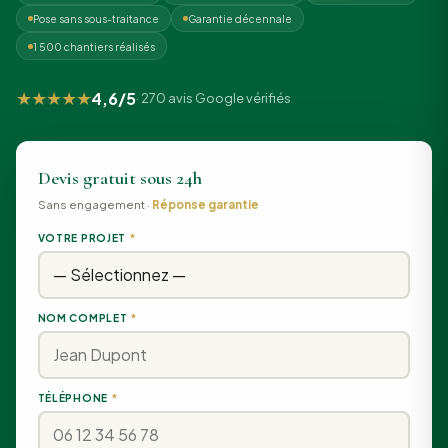
Pose sans sous-traitance
Garantie décennale
1 500 chantiers réalisés
★★★★★
4,6/5
· 270 avis Google vérifiés
Devis gratuit sous 24h
Sans engagement ·
Réponse garantie
VOTRE PROJET
*
NOM COMPLET
*
TÉLÉPHONE
*