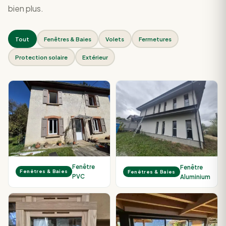
bien plus.
Tout
Fenêtres & Baies
Volets
Fermetures
Protection solaire
Extérieur
Fenêtre
Fenêtre
Fenêtres & Baies
Fenêtres & Baies
PVC
Aluminium