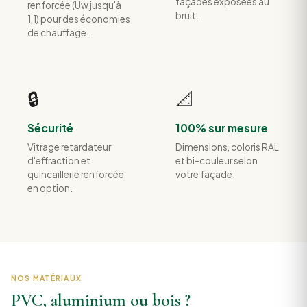
façades exposées au
renforcée (Uw jusqu'à
bruit.
1,1) pour des économies
de chauffage.
🔒
📐
Sécurité
100% sur mesure
Vitrage retardateur
Dimensions, coloris RAL
d'effraction et
et bi-couleur selon
quincaillerie renforcée
votre façade.
en option.
NOS MATÉRIAUX
PVC, aluminium ou bois ?