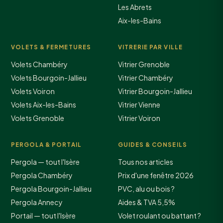
Les Abrets
Aix-les-Bains
VOLETS & FERMETURES
VITRERIE PAR VILLE
Volets Chambéry
Vitrier Grenoble
Volets Bourgoin-Jallieu
Vitrier Chambéry
Volets Voiron
Vitrier Bourgoin-Jallieu
Volets Aix-les-Bains
Vitrier Vienne
Volets Grenoble
Vitrier Voiron
PERGOLA & PORTAIL
GUIDES & CONSEILS
Pergola — tout l'Isère
Tous nos articles
Pergola Chambéry
Prix d'une fenêtre 2026
Pergola Bourgoin-Jallieu
PVC, alu ou bois ?
Pergola Annecy
Aides & TVA 5,5%
Portail — tout l'Isère
Volet roulant ou battant ?