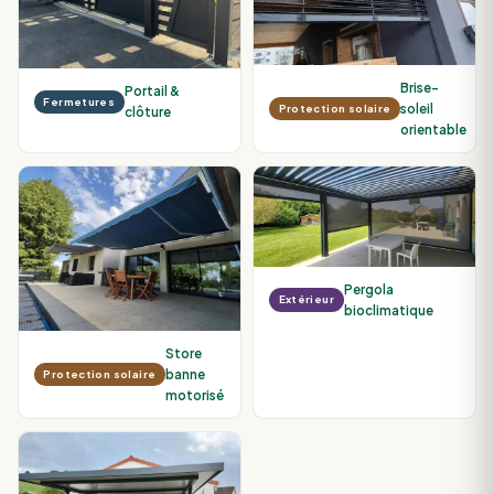
Brise-
Portail &
Fermetures
soleil
Protection solaire
clôture
orientable
Pergola
Extérieur
bioclimatique
Store
banne
Protection solaire
motorisé