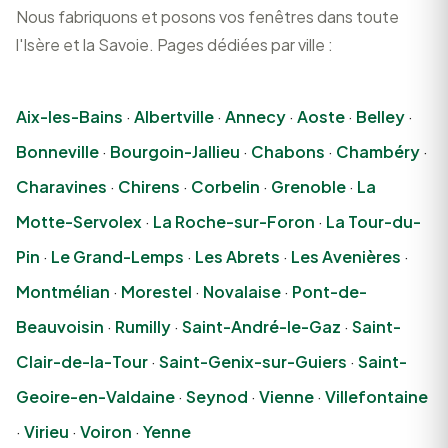
Nous fabriquons et posons vos fenêtres dans toute
l'Isère et la Savoie. Pages dédiées par ville :
Aix-les-Bains
·
Albertville
·
Annecy
·
Aoste
·
Belley
·
Bonneville
·
Bourgoin-Jallieu
·
Chabons
·
Chambéry
·
Charavines
·
Chirens
·
Corbelin
·
Grenoble
·
La
Motte-Servolex
·
La Roche-sur-Foron
·
La Tour-du-
Pin
·
Le Grand-Lemps
·
Les Abrets
·
Les Avenières
·
Montmélian
·
Morestel
·
Novalaise
·
Pont-de-
Beauvoisin
·
Rumilly
·
Saint-André-le-Gaz
·
Saint-
Clair-de-la-Tour
·
Saint-Genix-sur-Guiers
·
Saint-
Geoire-en-Valdaine
·
Seynod
·
Vienne
·
Villefontaine
·
Virieu
·
Voiron
·
Yenne