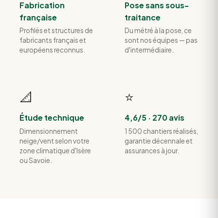
Fabrication
Pose sans sous-
française
traitance
Profilés et structures de
Du métré à la pose, ce
fabricants français et
sont nos équipes — pas
européens reconnus.
d'intermédiaire.
📐
⭐
Étude technique
4,6/5 · 270 avis
Dimensionnement
1 500 chantiers réalisés,
neige/vent selon votre
garantie décennale et
zone climatique d'Isère
assurances à jour.
ou Savoie.