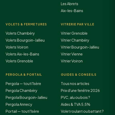
Les Abrets
Aix-les-Bains
VOLETS & FERMETURES
VITRERIE PAR VILLE
Volets Chambéry
Vitrier Grenoble
Volets Bourgoin-Jallieu
Vitrier Chambéry
Volets Voiron
Vitrier Bourgoin-Jallieu
Volets Aix-les-Bains
Vitrier Vienne
Volets Grenoble
Vitrier Voiron
PERGOLA & PORTAIL
GUIDES & CONSEILS
Pergola — tout l'Isère
Tous nos articles
Pergola Chambéry
Prix d'une fenêtre 2026
Pergola Bourgoin-Jallieu
PVC, alu ou bois ?
Pergola Annecy
Aides & TVA 5,5%
Portail — tout l'Isère
Volet roulant ou battant ?