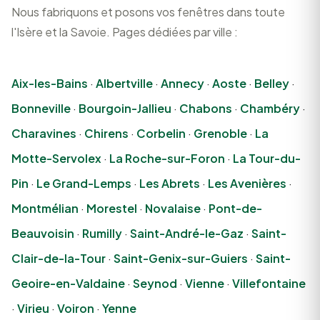
Nous fabriquons et posons vos fenêtres dans toute
l'Isère et la Savoie. Pages dédiées par ville :
Aix-les-Bains
·
Albertville
·
Annecy
·
Aoste
·
Belley
·
Bonneville
·
Bourgoin-Jallieu
·
Chabons
·
Chambéry
·
Charavines
·
Chirens
·
Corbelin
·
Grenoble
·
La
Motte-Servolex
·
La Roche-sur-Foron
·
La Tour-du-
Pin
·
Le Grand-Lemps
·
Les Abrets
·
Les Avenières
·
Montmélian
·
Morestel
·
Novalaise
·
Pont-de-
Beauvoisin
·
Rumilly
·
Saint-André-le-Gaz
·
Saint-
Clair-de-la-Tour
·
Saint-Genix-sur-Guiers
·
Saint-
Geoire-en-Valdaine
·
Seynod
·
Vienne
·
Villefontaine
·
Virieu
·
Voiron
·
Yenne