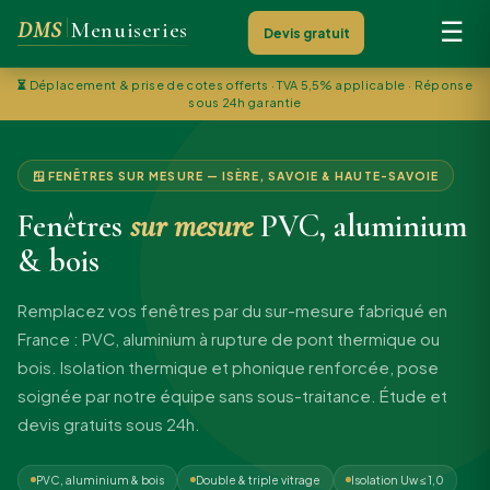
DMS
Menuiseries
☰
Devis gratuit
⏳
Déplacement & prise de cotes offerts · TVA 5,5% applicable · Réponse
sous 24h garantie
🪟 FENÊTRES SUR MESURE — ISÈRE, SAVOIE & HAUTE-SAVOIE
Fenêtres
sur mesure
PVC, aluminium
& bois
Remplacez vos fenêtres par du sur-mesure fabriqué en
France : PVC, aluminium à rupture de pont thermique ou
bois. Isolation thermique et phonique renforcée, pose
soignée par notre équipe sans sous-traitance. Étude et
devis gratuits sous 24h.
PVC, aluminium & bois
Double & triple vitrage
Isolation Uw ≤ 1,0