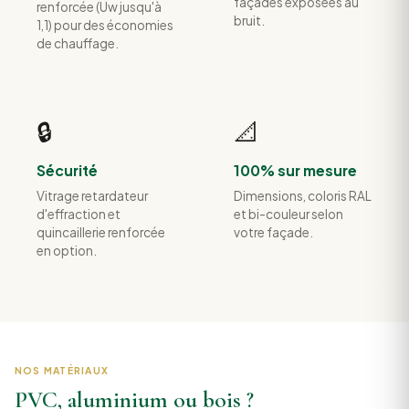
façades exposées au
renforcée (Uw jusqu'à
bruit.
1,1) pour des économies
de chauffage.
🔒
📐
Sécurité
100% sur mesure
Vitrage retardateur
Dimensions, coloris RAL
d'effraction et
et bi-couleur selon
quincaillerie renforcée
votre façade.
en option.
NOS MATÉRIAUX
PVC, aluminium ou bois ?