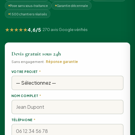
Pose sans sous-traitance
Garantie décennale
1 500 chantiers réalisés
★★★★★
4,6/5
· 270 avis Google vérifiés
Devis gratuit sous 24h
Sans engagement ·
Réponse garantie
VOTRE PROJET
*
NOM COMPLET
*
TÉLÉPHONE
*