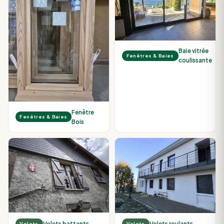
Baie vitrée
Fenêtres & Baies
coulissante
Fenêtre
Fenêtres & Baies
Bois
Volets battants
Volets roulants
Volets
Volets