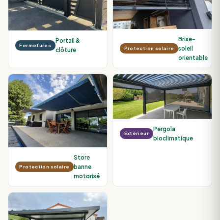
Brise-
Portail &
Fermetures
soleil
Protection solaire
clôture
orientable
Pergola
Extérieur
bioclimatique
Store
banne
Protection solaire
motorisé