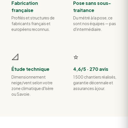
Fabrication
Pose sans sous-
française
traitance
Profilés et structures de
Du métré à la pose, ce
fabricants français et
sont nos équipes — pas
européens reconnus.
d'intermédiaire.
📐
⭐
Étude technique
4,6/5 · 270 avis
Dimensionnement
1 500 chantiers réalisés,
neige/vent selon votre
garantie décennale et
zone climatique d'Isère
assurances à jour.
ou Savoie.