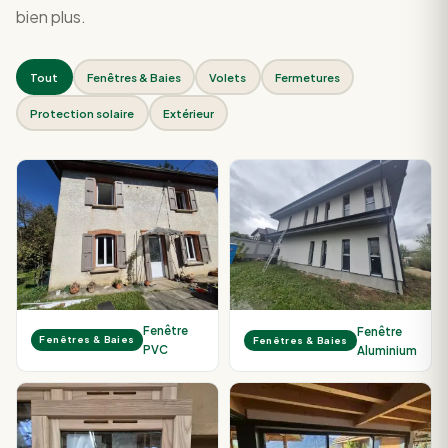
bien plus.
Tout
Fenêtres & Baies
Volets
Fermetures
Protection solaire
Extérieur
Fenêtre
Fenêtre
Fenêtres & Baies
Fenêtres & Baies
PVC
Aluminium