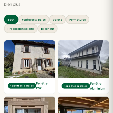
bien plus.
Tout
Fenêtres & Baies
Volets
Fermetures
Protection solaire
Extérieur
Fenêtre
Fenêtre
Fenêtres & Baies
Fenêtres & Baies
PVC
Aluminium