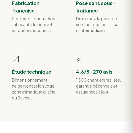
Fabrication
Pose sans sous-
française
traitance
Profilés et structures de
Du métré à la pose, ce
fabricants français et
sont nos équipes — pas
européens reconnus.
d'intermédiaire.
📐
⭐
Étude technique
4,6/5 · 270 avis
Dimensionnement
1 500 chantiers réalisés,
neige/vent selon votre
garantie décennale et
zone climatique d'Isère
assurances à jour.
ou Savoie.