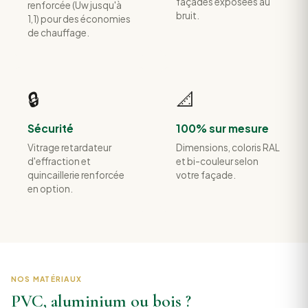
façades exposées au
renforcée (Uw jusqu'à
bruit.
1,1) pour des économies
de chauffage.
🔒
📐
Sécurité
100% sur mesure
Vitrage retardateur
Dimensions, coloris RAL
d'effraction et
et bi-couleur selon
quincaillerie renforcée
votre façade.
en option.
NOS MATÉRIAUX
PVC, aluminium ou bois ?