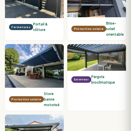
Brise-
Portail &
Fermetures
soleil
Protection solaire
clôture
orientable
Pergola
Extérieur
bioclimatique
Store
banne
Protection solaire
motorisé