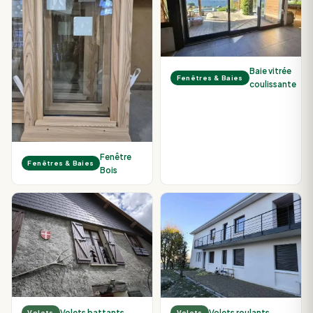
Baie vitrée
Fenêtres & Baies
coulissante
Fenêtre
Fenêtres & Baies
Bois
Volets battants
Volets roulants
Volets
Volets