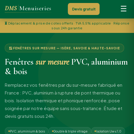
DMS
Menuiseries
☰
Devis gratuit
⏳
Déplacement & prise de cotes offerts · TVA 5,5% applicable · Réponse
sous 24h garantie
🪟 FENÊTRES SUR MESURE — ISÈRE, SAVOIE & HAUTE-SAVOIE
Fenêtres
sur mesure
PVC, aluminium
& bois
Remplacez vos fenêtres par du sur-mesure fabriqué en
France : PVC, aluminium à rupture de pont thermique ou
bois. Isolation thermique et phonique renforcée, pose
soignée par notre équipe sans sous-traitance. Étude et
devis gratuits sous 24h.
PVC, aluminium & bois
Double & triple vitrage
Isolation Uw ≤ 1,0