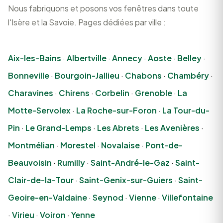
Nous fabriquons et posons vos fenêtres dans toute
l'Isère et la Savoie. Pages dédiées par ville :
Aix-les-Bains
·
Albertville
·
Annecy
·
Aoste
·
Belley
·
Bonneville
·
Bourgoin-Jallieu
·
Chabons
·
Chambéry
·
Charavines
·
Chirens
·
Corbelin
·
Grenoble
·
La
Motte-Servolex
·
La Roche-sur-Foron
·
La Tour-du-
Pin
·
Le Grand-Lemps
·
Les Abrets
·
Les Avenières
·
Montmélian
·
Morestel
·
Novalaise
·
Pont-de-
Beauvoisin
·
Rumilly
·
Saint-André-le-Gaz
·
Saint-
Clair-de-la-Tour
·
Saint-Genix-sur-Guiers
·
Saint-
Geoire-en-Valdaine
·
Seynod
·
Vienne
·
Villefontaine
·
Virieu
·
Voiron
·
Yenne