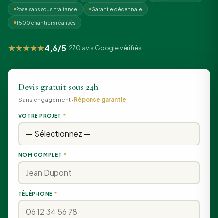
Pose sans sous-traitance
Garantie décennale
1 500 chantiers réalisés
★★★★★
4,6/5
· 270 avis Google vérifiés
Devis gratuit sous 24h
Sans engagement ·
Réponse garantie
VOTRE PROJET
*
NOM COMPLET
*
TÉLÉPHONE
*