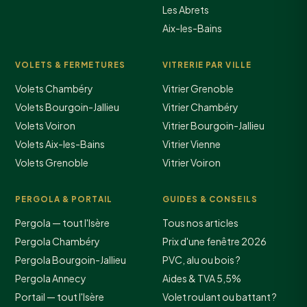
Les Abrets
Aix-les-Bains
VOLETS & FERMETURES
VITRERIE PAR VILLE
Volets Chambéry
Vitrier Grenoble
Volets Bourgoin-Jallieu
Vitrier Chambéry
Volets Voiron
Vitrier Bourgoin-Jallieu
Volets Aix-les-Bains
Vitrier Vienne
Volets Grenoble
Vitrier Voiron
PERGOLA & PORTAIL
GUIDES & CONSEILS
Pergola — tout l'Isère
Tous nos articles
Pergola Chambéry
Prix d'une fenêtre 2026
Pergola Bourgoin-Jallieu
PVC, alu ou bois ?
Pergola Annecy
Aides & TVA 5,5%
Portail — tout l'Isère
Volet roulant ou battant ?