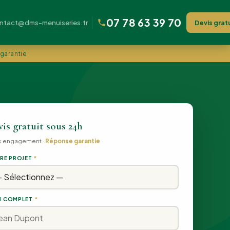
07 78 63 39 70
ntact@dms-menuiseries.fr
Devis grat
 garantie
is gratuit sous 24h
s engagement ·
Réponse garantie
RE PROJET
*
 COMPLET
*