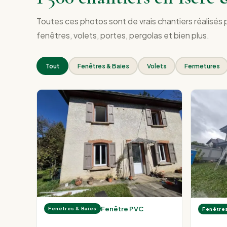
Toutes ces photos sont de vrais chantiers réalisés
fenêtres, volets, portes, pergolas et bien plus.
Tout
Fenêtres & Baies
Volets
Fermetures
Fenêtre PVC
Fenêtres & Baies
Fenêtres