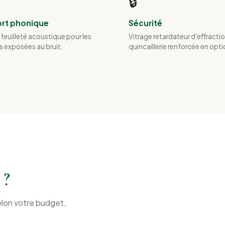
🔒
rt phonique
Sécurité
 feuilleté acoustique pour les
Vitrage retardateur d'effractio
 exposées au bruit.
quincaillerie renforcée en opti
 ?
elon votre budget,