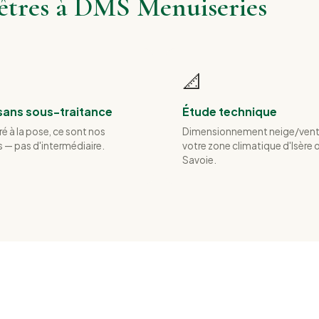
nêtres à DMS Menuiseries
📐
sans sous-traitance
Étude technique
é à la pose, ce sont nos
Dimensionnement neige/vent
 — pas d'intermédiaire.
votre zone climatique d'Isère 
Savoie.