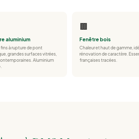
🟫
re aluminium
Fenêtre bois
 fins à rupture de pont
Chaleur et haut de gamme, id
ue, grandes surfaces vitrées,
rénovation de caractère. Ess
 contemporaines. Aluminium
françaises tracées.
.