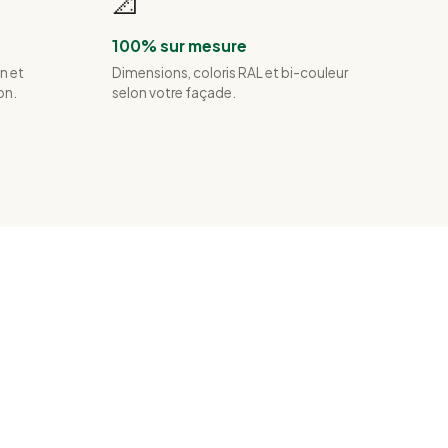
📐
100% sur mesure
n et
Dimensions, coloris RAL et bi-couleur
on.
selon votre façade.