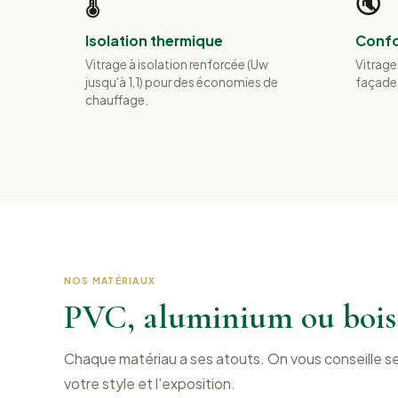
🌡️
🔇
Isolation thermique
Confo
Vitrage à isolation renforcée (Uw
Vitrage
jusqu'à 1,1) pour des économies de
façades
chauffage.
NOS MATÉRIAUX
PVC, aluminium ou bois
Chaque matériau a ses atouts. On vous conseille s
votre style et l'exposition.