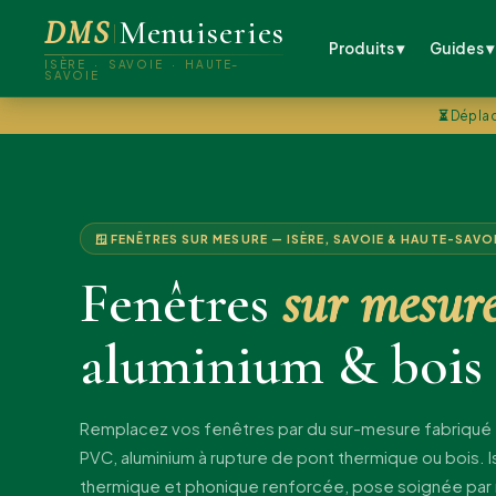
DMS
Menuiseries
Produits ▾
Guides ▾
ISÈRE · SAVOIE · HAUTE-
SAVOIE
⏳
Déplac
🪟 FENÊTRES SUR MESURE — ISÈRE, SAVOIE & HAUTE-SAVO
Fenêtres
sur mesur
aluminium & bois
Remplacez vos fenêtres par du sur-mesure fabriqué 
PVC, aluminium à rupture de pont thermique ou bois. I
thermique et phonique renforcée, pose soignée par