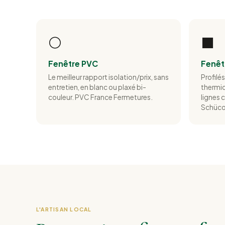
⚪
⬛
Fenêtre PVC
Fenêt
Le meilleur rapport isolation/prix, sans
Profilés
entretien, en blanc ou plaxé bi-
thermiq
couleur. PVC France Fermetures.
lignes
Schüco
L'ARTISAN LOCAL