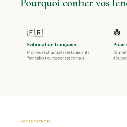
Pourquoi confier vos fe
🇫🇷
👷
Fabrication française
Pose 
Profilés et structures de fabricants
Du métr
français et européens reconnus.
équipes
NOTRE MÉTHODE