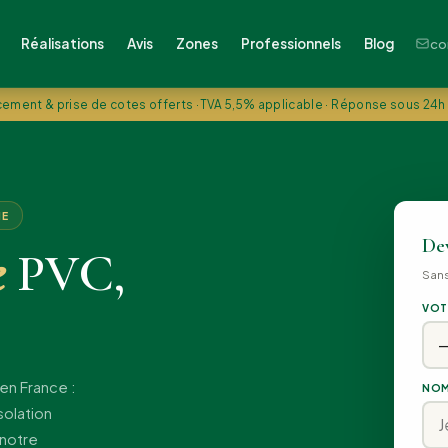
Réalisations
Avis
Zones
Professionnels
Blog
co
ement & prise de cotes offerts · TVA 5,5% applicable · Réponse sous 24h
IE
Dev
e
PVC,
San
VOT
en France :
NOM
solation
 notre