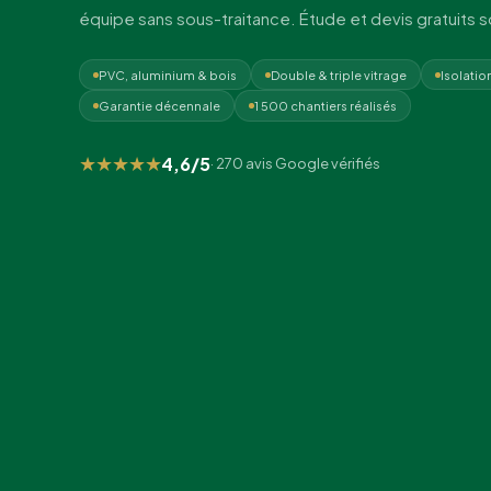
équipe sans sous-traitance. Étude et devis gratuits 
PVC, aluminium & bois
Double & triple vitrage
Isolatio
Garantie décennale
1 500 chantiers réalisés
★★★★★
4,6/5
· 270 avis Google vérifiés