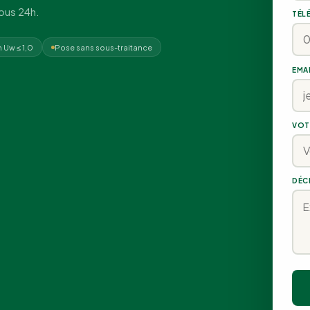
sous 24h.
TÉL
n Uw ≤ 1,0
Pose sans sous-traitance
EMA
VOT
DÉC