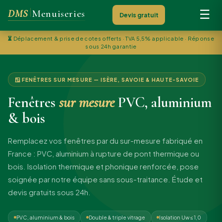
DMS
Menuiseries
☰
Devis gratuit
⏳
Déplacement & prise de cotes offerts · TVA 5,5% applicable · Réponse
sous 24h garantie
🪟 FENÊTRES SUR MESURE — ISÈRE, SAVOIE & HAUTE-SAVOIE
Fenêtres
sur mesure
PVC, aluminium
& bois
Remplacez vos fenêtres par du sur-mesure fabriqué en
France : PVC, aluminium à rupture de pont thermique ou
bois. Isolation thermique et phonique renforcée, pose
soignée par notre équipe sans sous-traitance. Étude et
devis gratuits sous 24h.
PVC, aluminium & bois
Double & triple vitrage
Isolation Uw ≤ 1,0