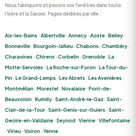
Nous fabriquons et posons vos fenêtres dans toute
l'Isère et la Savoie. Pages dédiées par ville :
Aix-les-Bains
·
Albertville
·
Annecy
·
Aoste
·
Belley
·
Bonneville
·
Bourgoin-Jallieu
·
Chabons
·
Chambéry
·
Charavines
·
Chirens
·
Corbelin
·
Grenoble
·
La
Motte-Servolex
·
La Roche-sur-Foron
·
La Tour-du-
Pin
·
Le Grand-Lemps
·
Les Abrets
·
Les Avenières
·
Montmélian
·
Morestel
·
Novalaise
·
Pont-de-
Beauvoisin
·
Rumilly
·
Saint-André-le-Gaz
·
Saint-
Clair-de-la-Tour
·
Saint-Genix-sur-Guiers
·
Saint-
Geoire-en-Valdaine
·
Seynod
·
Vienne
·
Villefontaine
·
Virieu
·
Voiron
·
Yenne