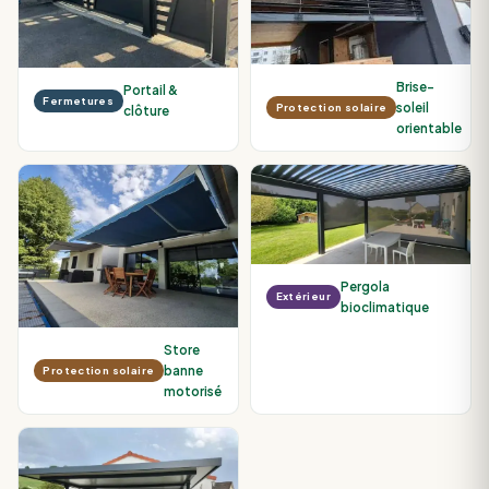
Brise-
Portail &
Fermetures
soleil
Protection solaire
clôture
orientable
Pergola
Extérieur
bioclimatique
Store
banne
Protection solaire
motorisé