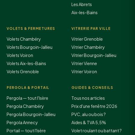
Les Abrets
Aix-les-Bains
VOLETS & FERMETURES
VITRERIE PAR VILLE
Volets Chambéry
Vitrier Grenoble
Volets Bourgoin-Jallieu
Vitrier Chambéry
Volets Voiron
Vitrier Bourgoin-Jallieu
Volets Aix-les-Bains
Vitrier Vienne
Volets Grenoble
Vitrier Voiron
PERGOLA & PORTAIL
GUIDES & CONSEILS
Pergola — tout l'Isère
Tous nos articles
Pergola Chambéry
Prix d'une fenêtre 2026
Pergola Bourgoin-Jallieu
PVC, alu ou bois ?
Pergola Annecy
Aides & TVA 5,5%
Portail — tout l'Isère
Volet roulant ou battant ?