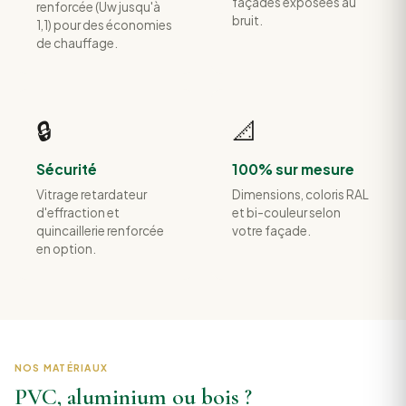
façades exposées au
renforcée (Uw jusqu'à
bruit.
1,1) pour des économies
de chauffage.
🔒
📐
Sécurité
100% sur mesure
Vitrage retardateur
Dimensions, coloris RAL
d'effraction et
et bi-couleur selon
quincaillerie renforcée
votre façade.
en option.
NOS MATÉRIAUX
PVC, aluminium ou bois ?