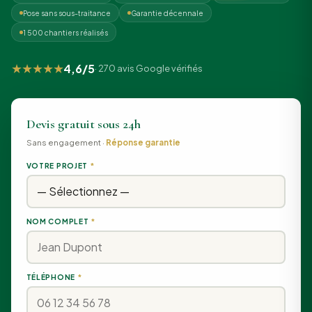
Pose sans sous-traitance
Garantie décennale
1 500 chantiers réalisés
★★★★★
4,6/5
· 270 avis Google vérifiés
Devis gratuit sous 24h
Sans engagement ·
Réponse garantie
VOTRE PROJET
*
NOM COMPLET
*
TÉLÉPHONE
*