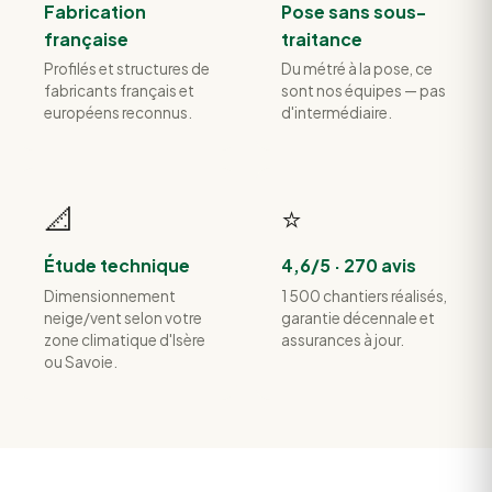
Fabrication
Pose sans sous-
française
traitance
Profilés et structures de
Du métré à la pose, ce
fabricants français et
sont nos équipes — pas
européens reconnus.
d'intermédiaire.
📐
⭐
Étude technique
4,6/5 · 270 avis
Dimensionnement
1 500 chantiers réalisés,
neige/vent selon votre
garantie décennale et
zone climatique d'Isère
assurances à jour.
ou Savoie.