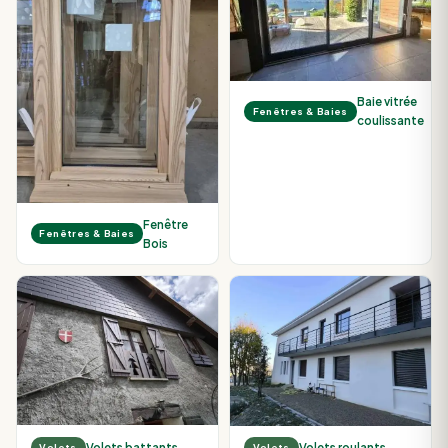
Baie vitrée
Fenêtres & Baies
coulissante
Fenêtre
Fenêtres & Baies
Bois
Volets battants
Volets roulants
Volets
Volets