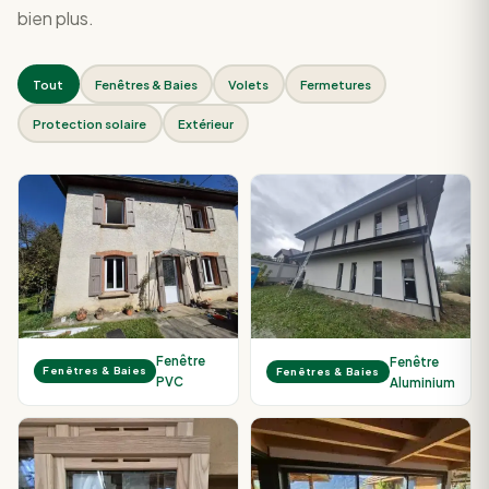
bien plus.
Tout
Fenêtres & Baies
Volets
Fermetures
Protection solaire
Extérieur
Fenêtre
Fenêtre
Fenêtres & Baies
Fenêtres & Baies
PVC
Aluminium