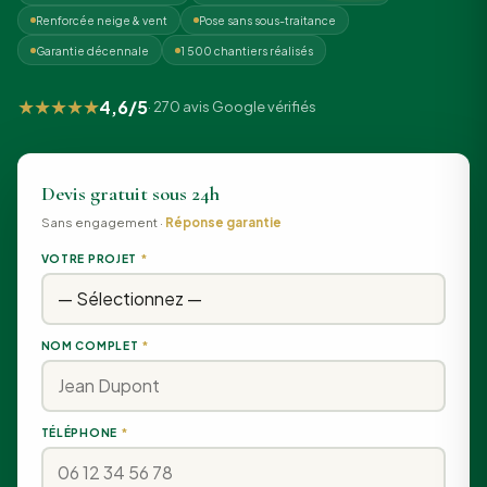
Renforcée neige & vent
Pose sans sous-traitance
Garantie décennale
1 500 chantiers réalisés
★★★★★
4,6/5
· 270 avis Google vérifiés
Devis gratuit sous 24h
Sans engagement ·
Réponse garantie
VOTRE PROJET
*
NOM COMPLET
*
TÉLÉPHONE
*