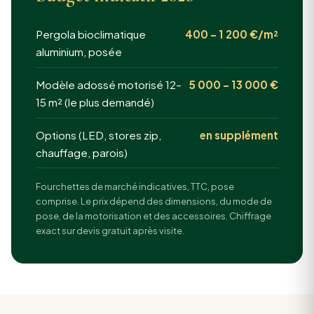
Pergola bioclimatique
400 – 1 200 €/m²
aluminium, posée
Modèle adossé motorisé 12–
5 000 – 13 000 €
15 m² (le plus demandé)
Options (LED, stores zip,
en supplément
chauffage, parois)
Fourchettes de marché indicatives, TTC, pose
comprise. Le prix dépend des dimensions, du mode de
pose, de la motorisation et des accessoires. Chiffrage
exact sur devis gratuit après visite.