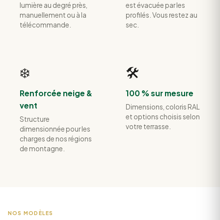
lumière au degré près,
est évacuée par les
manuellement ou à la
profilés. Vous restez au
télécommande.
sec.
❄️
🛠️
Renforcée neige &
100 % sur mesure
vent
Dimensions, coloris RAL
et options choisis selon
Structure
votre terrasse.
dimensionnée pour les
charges de nos régions
de montagne.
NOS MODÈLES