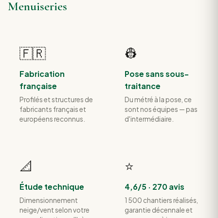
Menuiseries
🇫🇷
👷
Fabrication
Pose sans sous-
française
traitance
Profilés et structures de
Du métré à la pose, ce
fabricants français et
sont nos équipes — pas
européens reconnus.
d'intermédiaire.
📐
⭐
Étude technique
4,6/5 · 270 avis
Dimensionnement
1 500 chantiers réalisés,
neige/vent selon votre
garantie décennale et