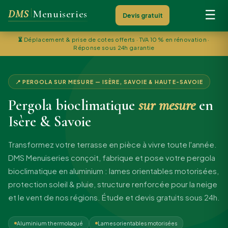
DMS
Menuiseries
☰
Devis gratuit
⏳
Déplacement & prise de cotes offerts · TVA 10 % en rénovation ·
Réponse sous 24h garantie
📍 PERGOLA SUR MESURE — ISÈRE, SAVOIE & HAUTE-SAVOIE
Pergola bioclimatique
sur mesure
en
Isère & Savoie
Transformez votre terrasse en pièce à vivre toute l'année.
DMS Menuiseries conçoit, fabrique et pose votre pergola
bioclimatique en aluminium : lames orientables motorisées,
protection soleil & pluie, structure renforcée pour la neige
et le vent de nos régions. Étude et devis gratuits sous 24h.
Aluminium thermolaqué
Lames orientables motorisées