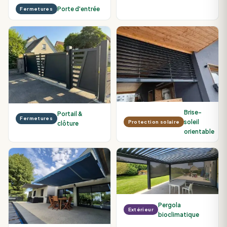
Porte d'entrée
Fermetures
Brise-
Portail &
Fermetures
soleil
Protection solaire
clôture
orientable
Pergola
Extérieur
bioclimatique