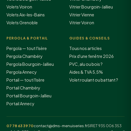
Volets Voiron
Vitrier Bourgoin-Jallieu
Volets Aix-les-Bains
Vitrier Vienne
Volets Grenoble
Vitrier Voiron
PERGOLA & PORTAIL
GUIDES & CONSEILS
Pergola — tout l'Isère
Tous nos articles
Pergola Chambéry
Prix d'une fenêtre 2026
Pergola Bourgoin-Jallieu
PVC, alu ou bois ?
Pergola Annecy
Aides & TVA 5,5%
Portail — tout l'Isère
Volet roulant ou battant ?
Portail Chambéry
Portail Bourgoin-Jallieu
Portail Annecy
07 78 63 39 70
contact@dms-menuiseries.fr
SIRET 935 006 353