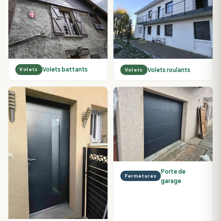
Volets battants
Volets roulants
Volets
Volets
Porte de
Fermetures
garage