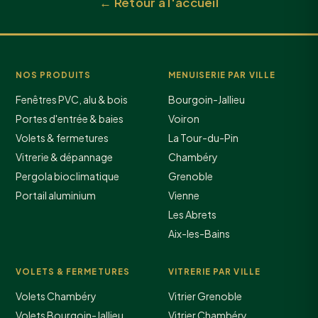
← Retour à l'accueil
NOS PRODUITS
MENUISERIE PAR VILLE
Fenêtres PVC, alu & bois
Bourgoin-Jallieu
Portes d'entrée & baies
Voiron
Volets & fermetures
La Tour-du-Pin
Vitrerie & dépannage
Chambéry
Pergola bioclimatique
Grenoble
Portail aluminium
Vienne
Les Abrets
Aix-les-Bains
VOLETS & FERMETURES
VITRERIE PAR VILLE
Volets Chambéry
Vitrier Grenoble
Volets Bourgoin-Jallieu
Vitrier Chambéry