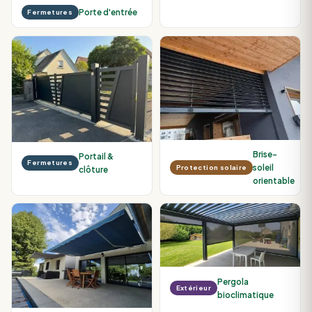
Porte d'entrée
Fermetures
Brise-
Portail &
Fermetures
soleil
Protection solaire
clôture
orientable
Pergola
Extérieur
bioclimatique