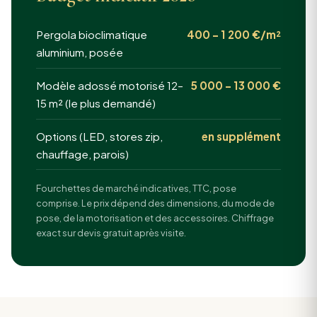
Pergola bioclimatique
400 – 1 200 €/m²
aluminium, posée
Modèle adossé motorisé 12–
5 000 – 13 000 €
15 m² (le plus demandé)
Options (LED, stores zip,
en supplément
chauffage, parois)
Fourchettes de marché indicatives, TTC, pose
comprise. Le prix dépend des dimensions, du mode de
pose, de la motorisation et des accessoires. Chiffrage
exact sur devis gratuit après visite.