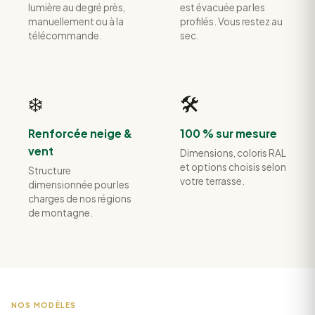
lumière au degré près,
est évacuée par les
manuellement ou à la
profilés. Vous restez au
télécommande.
sec.
❄️
🛠️
Renforcée neige &
100 % sur mesure
vent
Dimensions, coloris RAL
et options choisis selon
Structure
votre terrasse.
dimensionnée pour les
charges de nos régions
de montagne.
NOS MODÈLES