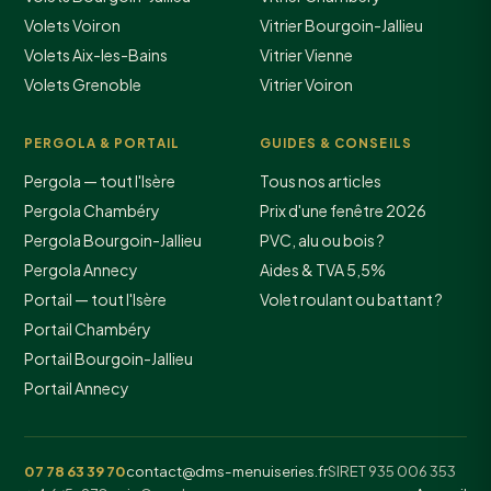
Volets Voiron
Vitrier Bourgoin-Jallieu
Volets Aix-les-Bains
Vitrier Vienne
Volets Grenoble
Vitrier Voiron
PERGOLA & PORTAIL
GUIDES & CONSEILS
Pergola — tout l'Isère
Tous nos articles
Pergola Chambéry
Prix d'une fenêtre 2026
Pergola Bourgoin-Jallieu
PVC, alu ou bois ?
Pergola Annecy
Aides & TVA 5,5%
Portail — tout l'Isère
Volet roulant ou battant ?
Portail Chambéry
Portail Bourgoin-Jallieu
Portail Annecy
07 78 63 39 70
contact@dms-menuiseries.fr
SIRET 935 006 353