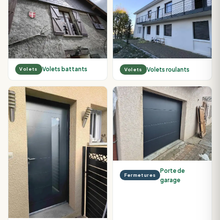
Volets battants
Volets roulants
Volets
Volets
Porte de
Fermetures
garage