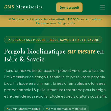
DMS
Menuiseries
☰
Devis gratuit
⏳
Déplacement & prise de cotes offerts · TVA 10 % en rénovation ·
Réponse sous 24h garantie
📍 PERGOLA SUR MESURE — ISÈRE, SAVOIE & HAUTE-SAVOIE
Pergola bioclimatique
sur mesure
en
Isère & Savoie
Transformez votre terrasse en pièce à vivre toute l'année.
DMS Menuiseries conçoit, fabrique et pose votre pergola
bioclimatique en aluminium : lames orientables motorisées,
protection soleil & pluie, structure renforcée pour la neige
et le vent de nos régions. Étude et devis gratuits sous 24h.
Aluminium thermolaqué
Lames orientables motorisées