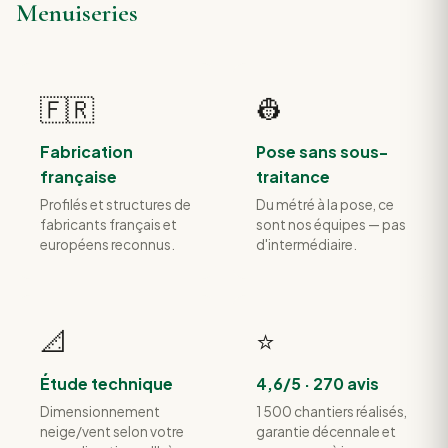
Menuiseries
🇫🇷
👷
Fabrication
Pose sans sous-
française
traitance
Profilés et structures de
Du métré à la pose, ce
fabricants français et
sont nos équipes — pas
européens reconnus.
d'intermédiaire.
📐
⭐
Étude technique
4,6/5 · 270 avis
Dimensionnement
1 500 chantiers réalisés,
neige/vent selon votre
garantie décennale et