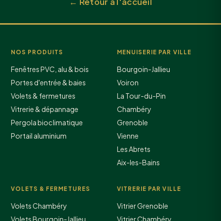
← Retour à l'accueil
NOS PRODUITS
MENUISERIE PAR VILLE
Fenêtres PVC, alu & bois
Bourgoin-Jallieu
Portes d'entrée & baies
Voiron
Volets & fermetures
La Tour-du-Pin
Vitrerie & dépannage
Chambéry
Pergola bioclimatique
Grenoble
Portail aluminium
Vienne
Les Abrets
Aix-les-Bains
VOLETS & FERMETURES
VITRERIE PAR VILLE
Volets Chambéry
Vitrier Grenoble
Volets Bourgoin-Jallieu
Vitrier Chambéry