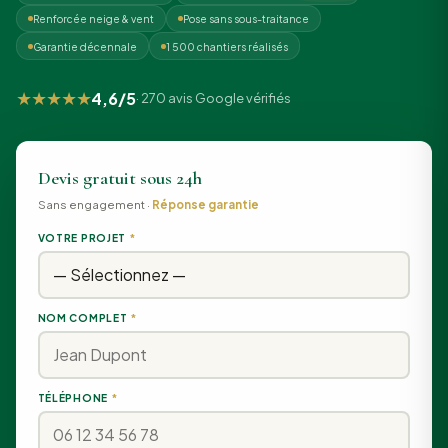
Renforcée neige & vent
Pose sans sous-traitance
Garantie décennale
1 500 chantiers réalisés
★★★★★
4,6/5
· 270 avis Google vérifiés
Devis gratuit sous 24h
Sans engagement ·
Réponse garantie
VOTRE PROJET
*
NOM COMPLET
*
TÉLÉPHONE
*