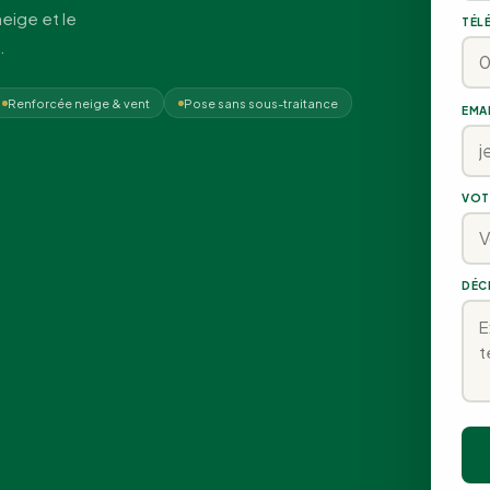
neige et le
TÉL
.
Renforcée neige & vent
Pose sans sous-traitance
EMA
VOT
DÉC