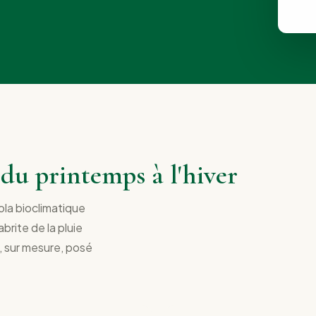
e du printemps à l'hiver
ola bioclimatique
abrite de la pluie
, sur mesure, posé