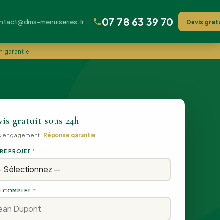
07 78 63 39 70
ntact@dms-menuiseries.fr
Devis grat
h garantie
is gratuit sous 24h
s engagement ·
Réponse garantie
RE PROJET
*
 COMPLET
*