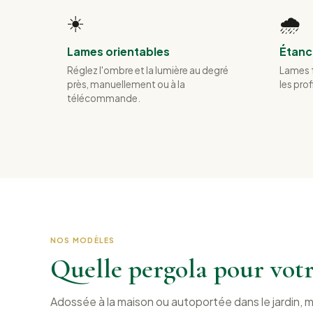
☀️
🌧️
Lames orientables
Étanch
Réglez l'ombre et la lumière au degré
Lames f
près, manuellement ou à la
les prof
télécommande.
NOS MODÈLES
Quelle pergola pour votr
Adossée à la maison ou autoportée dans le jardin, 