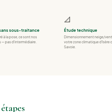
📐
sans sous-traitance
Étude technique
é à la pose, ce sont nos
Dimensionnement neige/vent
 — pas d'intermédiaire.
votre zone climatique d'Isère 
Savoie.
 étapes