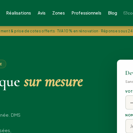
Réalisations
Avis
Zones
Professionnels
Blog
co
ment & prise de cotes offerts · TVA 10 % en rénovation · Réponse sous 24
E
Dev
ique
sur mesure
San
VOT
année. DMS
NOM
isées,