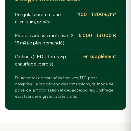
Pergola bioclimatique
400 – 1 200 €/m²
aluminium, posée
Modèle adossé motorisé 12–
5 000 – 13 000 €
15 m² (le plus demandé)
Options (LED, stores zip,
en supplément
chauffage, parois)
Fourchettes de marché indicatives, TTC, pose
comprise. Le prix dépend des dimensions, du mode de
pose, de la motorisation et des accessoires. Chiffrage
exact sur devis gratuit après visite.