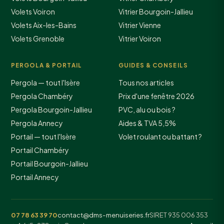
Volets Voiron
Vitrier Bourgoin-Jallieu
Volets Aix-les-Bains
Vitrier Vienne
Volets Grenoble
Vitrier Voiron
PERGOLA & PORTAIL
GUIDES & CONSEILS
Pergola — tout l'Isère
Tous nos articles
Pergola Chambéry
Prix d'une fenêtre 2026
Pergola Bourgoin-Jallieu
PVC, alu ou bois ?
Pergola Annecy
Aides & TVA 5,5%
Portail — tout l'Isère
Volet roulant ou battant ?
Portail Chambéry
Portail Bourgoin-Jallieu
Portail Annecy
07 78 63 39 70
contact@dms-menuiseries.fr
SIRET 935 006 353