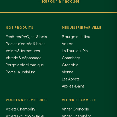
← Retour à l'accueil
NOS PRODUITS
MENUISERIE PAR VILLE
Fenêtres PVC, alu & bois
Bourgoin-Jallieu
Portes d'entrée & baies
Voiron
Volets & fermetures
La Tour-du-Pin
Vitrerie & dépannage
Chambéry
Pergola bioclimatique
Grenoble
Portail aluminium
Vienne
Les Abrets
Aix-les-Bains
VOLETS & FERMETURES
VITRERIE PAR VILLE
Volets Chambéry
Vitrier Grenoble
Volets Bourgoin-Jallieu
Vitrier Chambéry