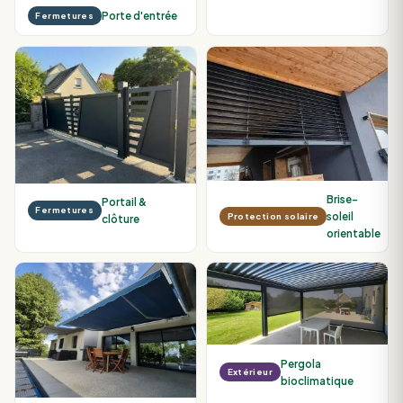
Porte d'entrée
Fermetures
Brise-
Portail &
Fermetures
soleil
Protection solaire
clôture
orientable
Pergola
Extérieur
bioclimatique