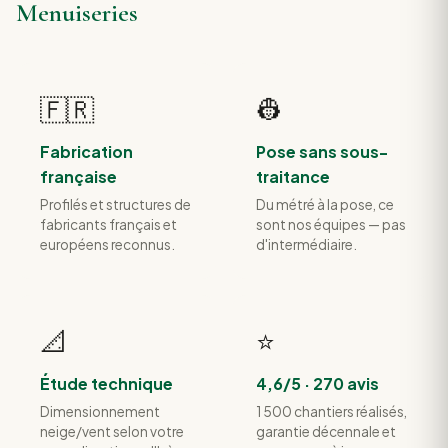
Menuiseries
🇫🇷
👷
Fabrication
Pose sans sous-
française
traitance
Profilés et structures de
Du métré à la pose, ce
fabricants français et
sont nos équipes — pas
européens reconnus.
d'intermédiaire.
📐
⭐
Étude technique
4,6/5 · 270 avis
Dimensionnement
1 500 chantiers réalisés,
neige/vent selon votre
garantie décennale et