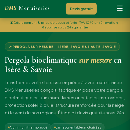
DMS
Menuiseries
☰
Devis gratuit
⏳
Déplacement & prise de cotes offerts · TVA 10 % en rénovation ·
Réponse sous 24h garantie
📍 PERGOLA SUR MESURE — ISÈRE, SAVOIE & HAUTE-SAVOIE
Pergola bioclimatique
sur mesure
en
Isère & Savoie
Transformez votre terrasse en pièce à vivre toute l'année.
DMS Menuiseries conçoit, fabrique et pose votre pergola
bioclimatique en aluminium : lames orientables motorisées,
protection soleil & pluie, structure renforcée pour la neige
et le vent de nos régions. Étude et devis gratuits sous 24h.
Aluminium thermolaqué
Lames orientables motorisées