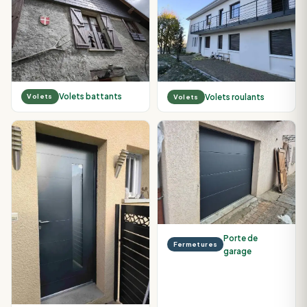
Volets battants
Volets roulants
Volets
Volets
Porte de
Fermetures
garage