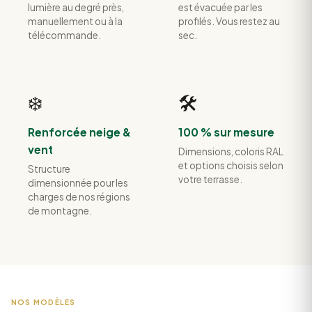
lumière au degré près,
est évacuée par les
manuellement ou à la
profilés. Vous restez au
télécommande.
sec.
❄️
🛠️
Renforcée neige &
100 % sur mesure
vent
Dimensions, coloris RAL
et options choisis selon
Structure
votre terrasse.
dimensionnée pour les
charges de nos régions
de montagne.
NOS MODÈLES