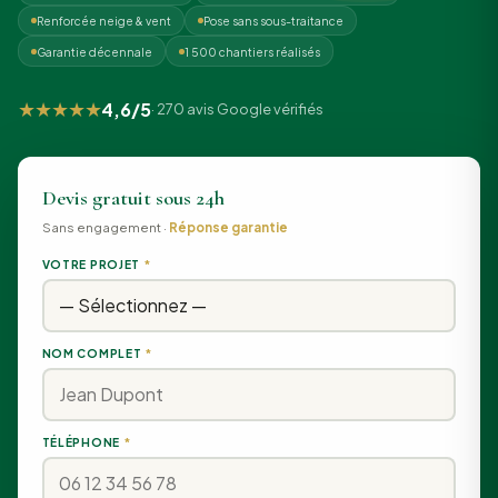
Renforcée neige & vent
Pose sans sous-traitance
Garantie décennale
1 500 chantiers réalisés
★★★★★
4,6/5
· 270 avis Google vérifiés
Devis gratuit sous 24h
Sans engagement ·
Réponse garantie
VOTRE PROJET
*
NOM COMPLET
*
TÉLÉPHONE
*