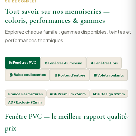
GUIDE COMPLET
Tout savoir sur nos menuiseries —
coloris, performances & gammes
Explorez chaque famille : gammes disponibles, teintes et
performances thermiques.
🪟 Fenêtres PVC
⚙️ Fenêtres Aluminium
🌲 Fenêtres Bois
🏠 Baies coulissantes
🚪 Portes d'entrée
🔲 Volets roulants
France Fermetures
ADF Premium 76mm
ADF Design 82mm
ADF Exclusiv 92mm
Fenêtre PVC — le meilleur rapport qualité-
prix