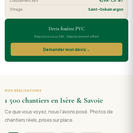
Classement AEV
4/9A · C5 · B7
Vitrage
Saint-Gobain argon
Devis fenêtre PVC
Réponse sous 24h · Déplacement offert
Demander mon devis →
NOS RÉALISATIONS
1 500 chantiers en Isère & Savoie
Ce que vous voyez, nous l'avons posé. Photos de
chantiers réels, prises sur place.