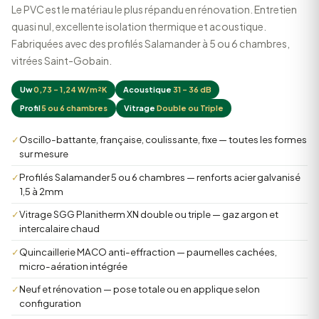
Le PVC est le matériau le plus répandu en rénovation. Entretien
quasi nul, excellente isolation thermique et acoustique.
Fabriquées avec des profilés Salamander à 5 ou 6 chambres,
vitrées Saint-Gobain.
Uw
0,73 – 1,24 W/m²K
Acoustique
31 – 36 dB
Profil
5 ou 6 chambres
Vitrage
Double ou Triple
✓
Oscillo-battante, française, coulissante, fixe — toutes les formes
sur mesure
✓
Profilés Salamander 5 ou 6 chambres — renforts acier galvanisé
1,5 à 2mm
✓
Vitrage SGG Planitherm XN double ou triple — gaz argon et
intercalaire chaud
✓
Quincaillerie MACO anti-effraction — paumelles cachées,
micro-aération intégrée
✓
Neuf et rénovation — pose totale ou en applique selon
configuration