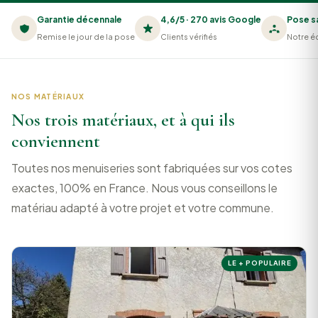
Garantie décennale
4,6/5 · 270 avis Google
Pose s
Remise le jour de la pose
Clients vérifiés
Notre éq
NOS MATÉRIAUX
Nos trois matériaux, et à qui ils
conviennent
Toutes nos menuiseries sont fabriquées sur vos cotes
exactes, 100% en France. Nous vous conseillons le
matériau adapté à votre projet et votre commune.
LE + POPULAIRE