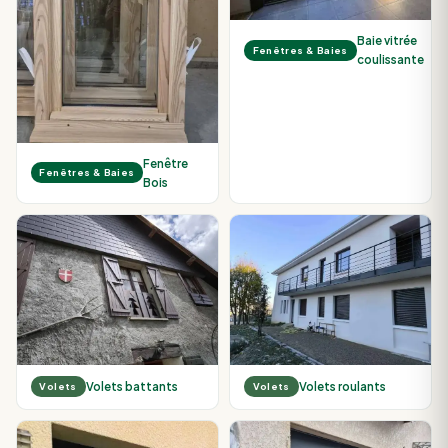
Baie vitrée
Fenêtres & Baies
coulissante
Fenêtre
Fenêtres & Baies
Bois
Volets battants
Volets roulants
Volets
Volets