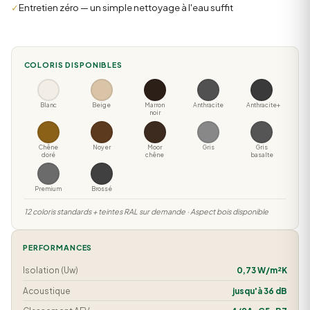
✓
Entretien zéro — un simple nettoyage à l'eau suffit
COLORIS DISPONIBLES
Blanc
Beige
Marron
Anthracite
Anthracite+
noir
Chêne
Noyer
Moor
Gris
Gris
doré
chêne
basalte
Premium
Brossé
12 coloris standards + teintes RAL sur demande · Aspect bois disponible
PERFORMANCES
Isolation (Uw)
0,73 W/m²K
Acoustique
jusqu'à 36 dB