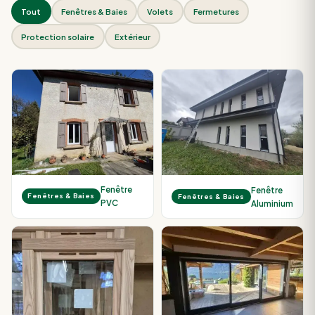
Tout
Fenêtres & Baies
Volets
Fermetures
Protection solaire
Extérieur
Fenêtre
Fenêtre
Fenêtres & Baies
Fenêtres & Baies
PVC
Aluminium