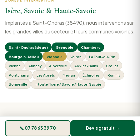
ZONES D'INTERVENTION
Isère, Savoie & Haute-Savoie
Implantés à Saint-Ondras (38490), nous intervenons sur
les grandes villes du secteur et leurs communes voisines.
Saint-Ondras (siège)
Grenoble
Chambéry
Bourgoin-Jallieu
Vienne ✓
Voiron
La Tour-du-Pin
Vienne
Annecy
Albertville
Aix-les-Bains
Crolles
Pontcharra
Les Abrets
Meylan
Échirolles
Rumilly
Bonneville
+ toute l'Isère / Savoie / Haute-Savoie
AVIS CLIENTS VÉRIFIÉS
Ce que disent nos 270 clients
📞 07 78 63 39 70
Devis gratuit →