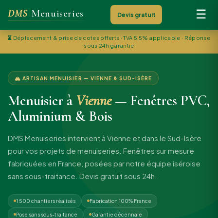
DMS
Menuiseries
☰
Devis gratuit
⏳
Déplacement & prise de cotes offerts · TVA 5,5% applicable · Réponse
sous 24h garantie
🏔 ARTISAN MENUISIER — VIENNE & SUD-ISÈRE
Menuisier à
Vienne
— Fenêtres PVC,
Aluminium & Bois
DMS Menuiseries intervient à Vienne et dans le Sud-Isère
pour vos projets de menuiseries. Fenêtres sur mesure
fabriquées en France, posées par notre équipe iséroise
sans sous-traitance. Devis gratuit sous 24h.
1 500 chantiers réalisés
Fabrication 100% France
Pose sans sous-traitance
Garantie décennale