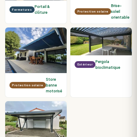
Brise-
Portail &
Fermetures
soleil
Protection solaire
clôture
orientable
Pergola
Extérieur
bioclimatique
Store
banne
Protection solaire
motorisé