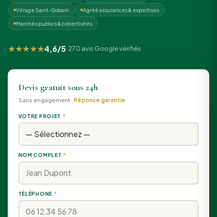
Vitrage Saint-Gobain
Agréé assurances & expertises
Marchés publics & collectivités
★★★★★
4,6/5
· 270 avis Google vérifiés
Devis gratuit sous 24h
Sans engagement ·
Réponse garantie
VOTRE PROJET
*
NOM COMPLET
*
TÉLÉPHONE
*