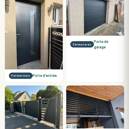
Porte de
Fermetures
garage
Porte d'entrée
Fermetures