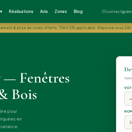
Réalisations
Avis
Zones
Blog
 ▾
contact@dms-
ement & prise de cotes offerts · TVA 5,5% applicable · Réponse sous 24h
Dev
— Fenêtres
San
& Bois
VOT
sère pour
NOM
briquées en
raitance.