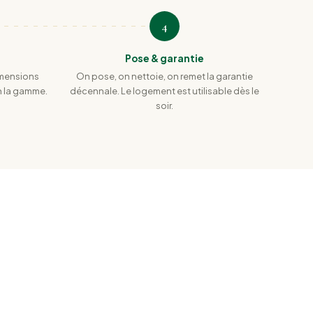
4
Pose & garantie
imensions
On pose, on nettoie, on remet la garantie
on la gamme.
décennale. Le logement est utilisable dès le
soir.