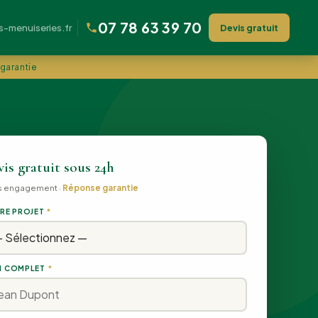
07 78 63 39 70
menuiseries.fr
Devis gratuit
 garantie
is gratuit sous 24h
s engagement ·
Réponse garantie
RE PROJET
*
 COMPLET
*