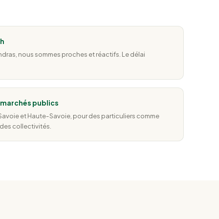
8h
ndras, nous sommes proches et réactifs. Le délai
& marchés publics
, Savoie et Haute-Savoie, pour des particuliers comme
des collectivités.