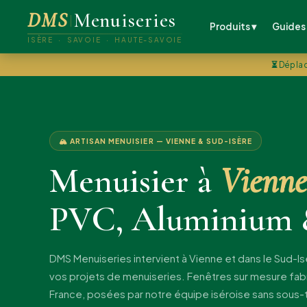
DMS
Menuiseries
Produits ▾
Guides
ISÈRE · SAVOIE · HAUTE-SAVOIE
⏳
Déplac
🏔 ARTISAN MENUISIER — VIENNE & SUD-ISÈRE
Menuisier à
Vienne
PVC, Aluminium 
DMS Menuiseries intervient à Vienne et dans le Sud-I
vos projets de menuiseries. Fenêtres sur mesure fa
France, posées par notre équipe iséroise sans sous-t