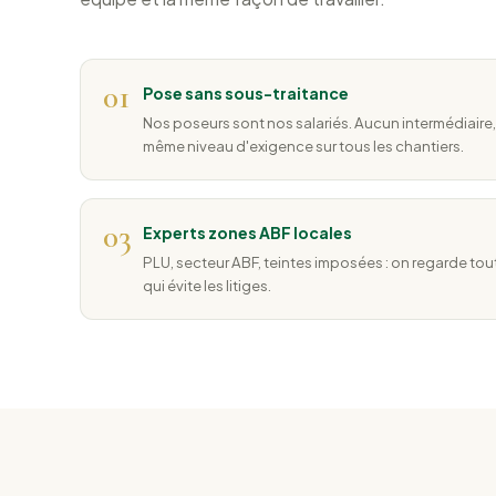
01
Pose sans sous-traitance
Nos poseurs sont nos salariés. Aucun intermédiaire,
même niveau d'exigence sur tous les chantiers.
03
Experts zones ABF locales
PLU, secteur ABF, teintes imposées : on regarde to
qui évite les litiges.