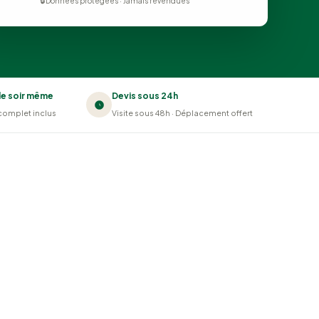
🔒 Données protégées · Jamais revendues
le soir même
Devis sous 24h
complet inclus
Visite sous 48h · Déplacement offert