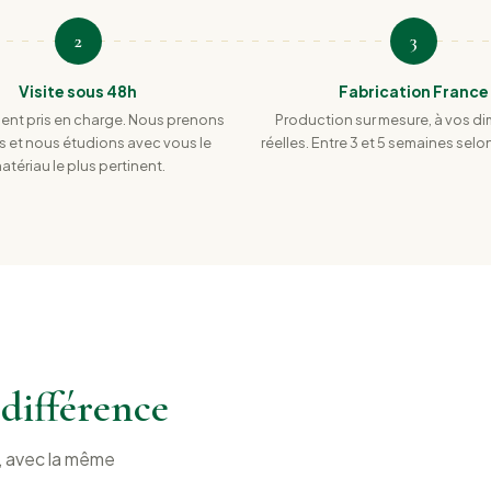
2
3
Visite sous 48h
Fabrication France
nt pris en charge. Nous prenons
Production sur mesure, à vos d
s et nous étudions avec vous le
réelles. Entre 3 et 5 semaines sel
atériau le plus pertinent.
a différence
e, avec la même