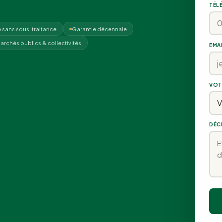
TÉL
 sans sous-traitance
Garantie décennale
archés publics & collectivités
EMA
VOT
DÉC