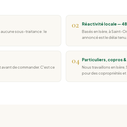
02
Réactivité locale — 4
 aucune sous-traitance : le
Basés en Isère, à Saint-O
annoncé est le délai tenu.
04
Particuliers, copros 
ut avant de commander. C'est ce
Nous travaillons en Isère
pour des copropriétés et 