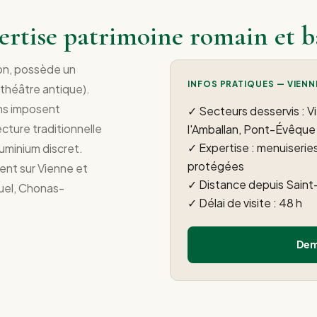
ertise patrimoine romain et b
Lyon, possède un
INFOS PRATIQUES — VIENN
théâtre antique).
ens imposent
✓ Secteurs desservis : 
cture traditionnelle
l'Amballan, Pont-Évêque
✓ Expertise : menuiserie
luminium discret.
protégées
ent sur Vienne et
✓ Distance depuis Saint
uel, Chonas-
✓ Délai de visite : 48 h
Dem