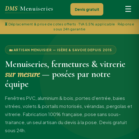
DMS
Menuiseries
☰
Devis gratuit
⏳
Déplacement & prise de cotes offerts · TVA 5,5% applicable · Réponse
sous 24h garantie
🏡 ARTISAN MENUISIER — ISÈRE & SAVOIE DEPUIS 2015
Menuiseries, fermetures & vitrerie
sur mesure
— posées par notre
équipe
Fenêtres PVC, aluminium & bois, portes d'entrée, baies
vitrées, volets & portails motorisés, vérandas, pergolas et
vitrerie. Fabrication 100% française, pose sans sous-
traitance, un seul artisan du devis à la pose. Devis gratuit
sous 24h.