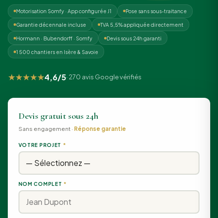
Motorisation Somfy · App configurée J1
Pose sans sous-traitance
Garantie décennale incluse
TVA 5,5% appliquée directement
Hormann · Bubendorff · Somfy
Devis sous 24h garanti
1 500 chantiers en Isère & Savoie
★★★★★
4,6/5
· 270 avis Google vérifiés
Devis gratuit sous 24h
Sans engagement ·
Réponse garantie
VOTRE PROJET
*
NOM COMPLET
*