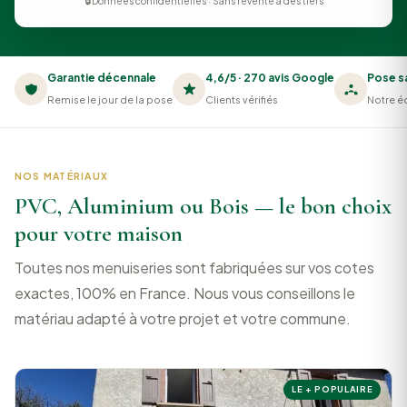
🔒 Données confidentielles · Sans revente à des tiers
Garantie décennale
4,6/5 · 270 avis Google
Pose s
Remise le jour de la pose
Clients vérifiés
Notre éq
NOS MATÉRIAUX
PVC, Aluminium ou Bois — le bon choix
pour votre maison
Toutes nos menuiseries sont fabriquées sur vos cotes
exactes, 100% en France. Nous vous conseillons le
matériau adapté à votre projet et votre commune.
LE + POPULAIRE