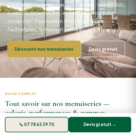
Double et triple vitrage, profilés fins, teintes RAL,
baies coulissantes XXL et fenêtres bois pour
zones ABF. Fabrication française France
Fermetures, Schüco et Janneau.
Découvrir nos menuiseries
Devis gratuit
GUIDE COMPLET
Tout savoir sur nos menuiseries —
coloris, performances & gammes
Cliquez sur un type de menuiserie pour découvrir les
📞 07 78 63 39 70
Devis gratuit →
gammes, coloris et performances.