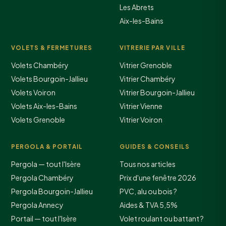
Les Abrets
Aix-les-Bains
VOLETS & FERMETURES
VITRERIE PAR VILLE
Volets Chambéry
Vitrier Grenoble
Volets Bourgoin-Jallieu
Vitrier Chambéry
Volets Voiron
Vitrier Bourgoin-Jallieu
Volets Aix-les-Bains
Vitrier Vienne
Volets Grenoble
Vitrier Voiron
PERGOLA & PORTAIL
GUIDES & CONSEILS
Pergola — tout l'Isère
Tous nos articles
Pergola Chambéry
Prix d'une fenêtre 2026
Pergola Bourgoin-Jallieu
PVC, alu ou bois ?
Pergola Annecy
Aides & TVA 5,5%
Portail — tout l'Isère
Volet roulant ou battant ?