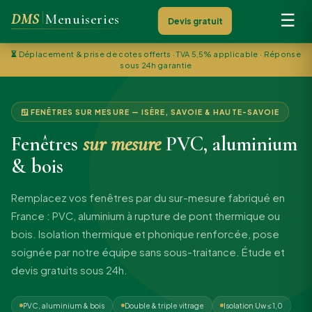
DMS
Menuiseries
☰
Devis gratuit
⏳
Déplacement & prise de cotes offerts · TVA 5,5% applicable · Réponse
sous 24h garantie
🪟 FENÊTRES SUR MESURE — ISÈRE, SAVOIE & HAUTE-SAVOIE
Fenêtres
sur mesure
PVC, aluminium
& bois
Remplacez vos fenêtres par du sur-mesure fabriqué en
France : PVC, aluminium à rupture de pont thermique ou
bois. Isolation thermique et phonique renforcée, pose
soignée par notre équipe sans sous-traitance. Étude et
devis gratuits sous 24h.
PVC, aluminium & bois
Double & triple vitrage
Isolation Uw ≤ 1,0