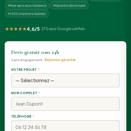
Pose sans sous-traitance
Garantie décennale
1 500 chantiers réalisés
★★★★★
4,6/5
· 270 avis Google vérifiés
Devis gratuit sous 24h
Sans engagement ·
Réponse garantie
VOTRE PROJET
*
NOM COMPLET
*
TÉLÉPHONE
*