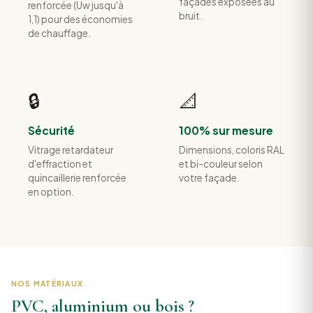
façades exposées au
renforcée (Uw jusqu'à
bruit.
1,1) pour des économies
de chauffage.
🔒
📐
Sécurité
100% sur mesure
Vitrage retardateur
Dimensions, coloris RAL
d'effraction et
et bi-couleur selon
quincaillerie renforcée
votre façade.
en option.
NOS MATÉRIAUX
PVC, aluminium ou bois ?