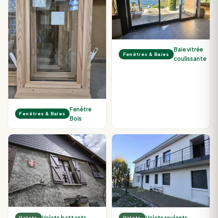
Baie vitrée
Fenêtres & Baies
coulissante
Fenêtre
Fenêtres & Baies
Bois
Volets battants
Volets roulants
Volets
Volets