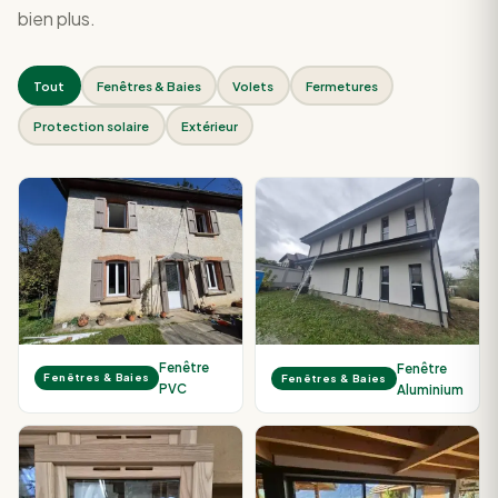
bien plus.
Tout
Fenêtres & Baies
Volets
Fermetures
Protection solaire
Extérieur
Fenêtre
Fenêtre
Fenêtres & Baies
Fenêtres & Baies
PVC
Aluminium