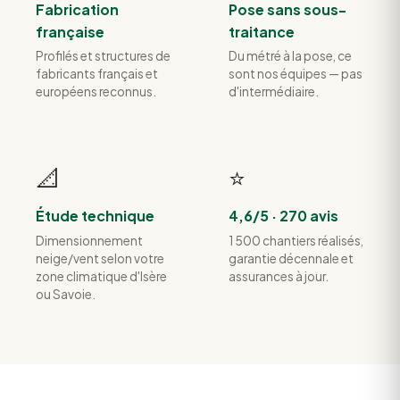
Fabrication
Pose sans sous-
française
traitance
Profilés et structures de
Du métré à la pose, ce
fabricants français et
sont nos équipes — pas
européens reconnus.
d'intermédiaire.
📐
⭐
Étude technique
4,6/5 · 270 avis
Dimensionnement
1 500 chantiers réalisés,
neige/vent selon votre
garantie décennale et
zone climatique d'Isère
assurances à jour.
ou Savoie.