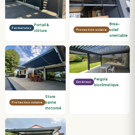
Brise-
Portail &
Fermetures
soleil
Protection solaire
clôture
orientable
Pergola
Extérieur
bioclimatique
Store
banne
Protection solaire
motorisé