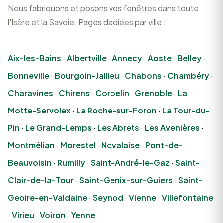
Nous fabriquons et posons vos fenêtres dans toute
l'Isère et la Savoie. Pages dédiées par ville :
Aix-les-Bains
·
Albertville
·
Annecy
·
Aoste
·
Belley
·
Bonneville
·
Bourgoin-Jallieu
·
Chabons
·
Chambéry
·
Charavines
·
Chirens
·
Corbelin
·
Grenoble
·
La
Motte-Servolex
·
La Roche-sur-Foron
·
La Tour-du-
Pin
·
Le Grand-Lemps
·
Les Abrets
·
Les Avenières
·
Montmélian
·
Morestel
·
Novalaise
·
Pont-de-
Beauvoisin
·
Rumilly
·
Saint-André-le-Gaz
·
Saint-
Clair-de-la-Tour
·
Saint-Genix-sur-Guiers
·
Saint-
Geoire-en-Valdaine
·
Seynod
·
Vienne
·
Villefontaine
·
Virieu
·
Voiron
·
Yenne