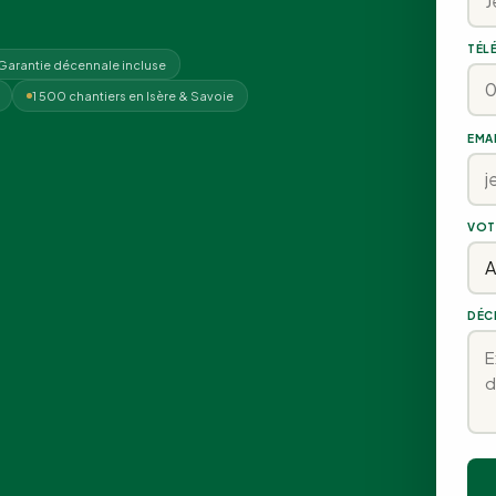
TÉL
Garantie décennale incluse
1 500 chantiers en Isère & Savoie
EMA
VOT
DÉC