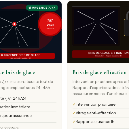
🚨 URGENCE 7J/7
e bris de glace
Bris de glace effraction
 7j/7 : mise en sécurité tout de
Intervention prioritaire après ef
itrage remplacé sous 24-48h.
Rapport d'expertise adressé à 
assureur en moins d'une heure.
te 7j/7 · 24h/24
Intervention prioritaire
sation immédiate
Vitrage anti-effraction
t pour assurance
Rapport assurance 1h
on prioritaire