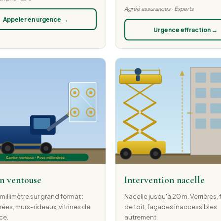
Agréé assurances · Experts
Appeler en urgence →
Urgence effraction →
n ventouse
Intervention nacelle
millimètre sur grand format :
Nacelle jusqu'à 20 m. Verrières,
trées, murs-rideaux, vitrines de
de toit, façades inaccessibles
ce.
autrement.