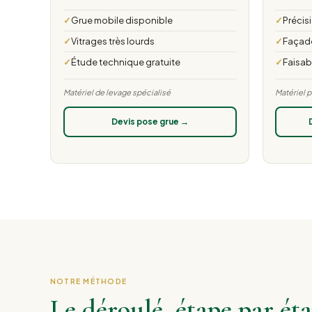
Grue mobile disponible
Précis
Vitrages très lourds
Façades
Étude technique gratuite
Faisabi
Matériel de levage spécialisé
Matériel 
Devis pose grue →
NOTRE MÉTHODE
Le déroulé, étape par ét