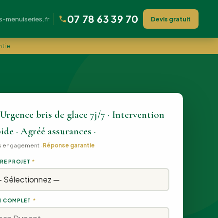
07 78 63 39 70
menuiseries.fr
Devis gratuit
ntie
Urgence bris de glace 7j/7 · Intervention
ide · Agréé assurances ·
s engagement ·
Réponse garantie
RE PROJET
*
 COMPLET
*