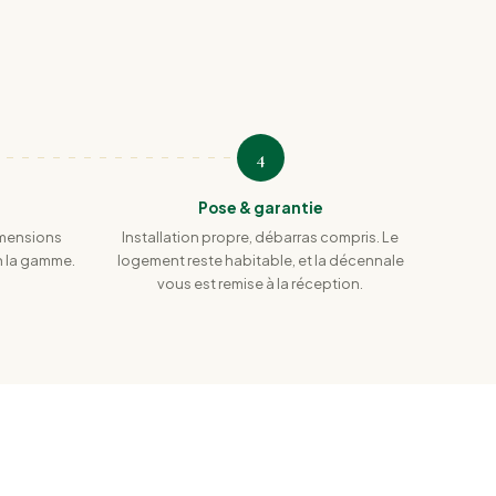
4
Pose & garantie
imensions
Installation propre, débarras compris. Le
on la gamme.
logement reste habitable, et la décennale
vous est remise à la réception.