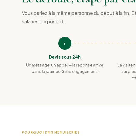
Vous parlez à la même personne du début à la fin. E
salariés qui posent.
1
Devis sous 24h
Un message, un appel — la réponse arrive
La visite 
dans la journée. Sans engagement.
sur pla
ex
POURQUOI DMS MENUISERIES