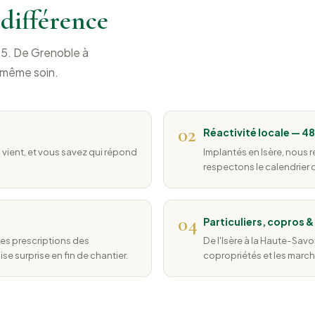
a différence
15. De Grenoble à
 même soin.
02
Réactivité locale — 4
 vient, et vous savez qui répond
Implantés en Isère, nous 
respectons le calendrier
04
Particuliers, copros 
es prescriptions des
De l'Isère à la Haute-Savo
e surprise en fin de chantier.
copropriétés et les march