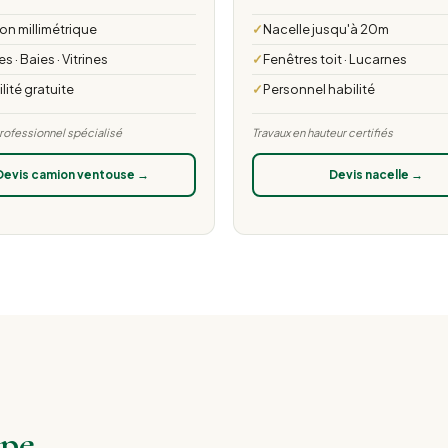
ion millimétrique
Nacelle jusqu'à 20m
 · Baies · Vitrines
Fenêtres toit · Lucarnes
lité gratuite
Personnel habilité
professionnel spécialisé
Travaux en hauteur certifiés
Devis camion ventouse →
Devis nacelle →
ape