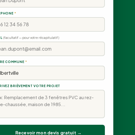
ÉPHONE
*
IL
(facultatif — pour votre récapitulatif)
RE COMMUNE
*
RIVEZ BRIÈVEMENT VOTRE PROJET
Recevoir mon devis gratuit →