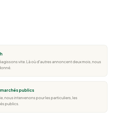
8h
réagissons vite. Là où d'autres annoncent deux mois, nous
 donné.
& marchés publics
ie, nous intervenons pour les particuliers, les
és publics.