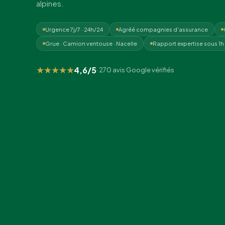
alpines.
Urgence 7j/7 · 24h/24
Agréé compagnies d'assurance
Grue · Camion ventouse · Nacelle
Rapport expertise sous 1h
★★★★★
4,6/5
· 270 avis Google vérifiés