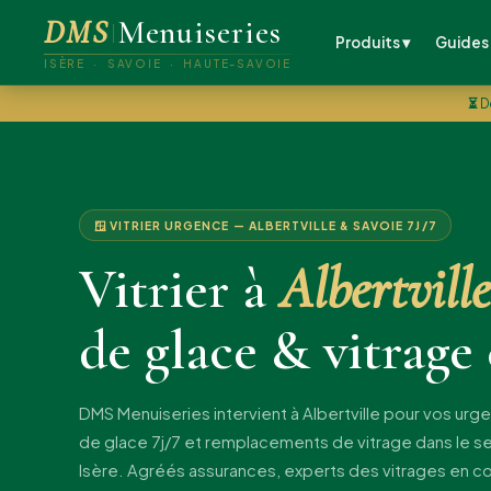
DMS
Menuiseries
Produits ▾
Guides
ISÈRE · SAVOIE · HAUTE-SAVOIE
⏳
D
🪟 VITRIER URGENCE — ALBERTVILLE & SAVOIE 7J/7
Vitrier à
Albertville
de glace & vitrage
DMS Menuiseries intervient à Albertville pour vos urg
de glace 7j/7 et remplacements de vitrage dans le se
Isère. Agréés assurances, experts des vitrages en c