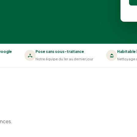
 Google
Pose sans sous-traitance
Habitable 
Notre équipe du 1er au dernier jour
Nettoyage 
ances.