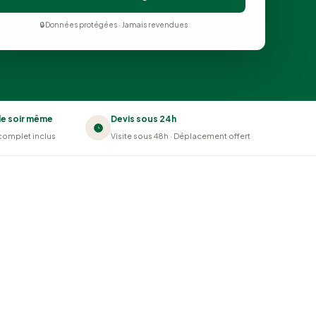
🔒 Données protégées · Jamais revendues
le soir même
Devis sous 24h
complet inclus
Visite sous 48h · Déplacement offert