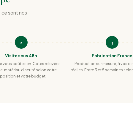
t ce sont nos
2
3
Visite sous 48h
Fabrication France
ne vous coûte rien. Cotes relevées
Production sur mesure, à vos d
ce, matériau discuté selon votre
réelles. Entre 3 et 5 semaines sel
position et votre budget.