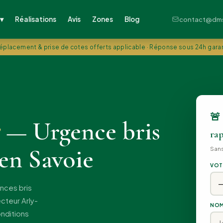
Réalisations
Avis
Zones
Blog
 ▾
contact@dms-
éplacement & prise de cotes offerts applicable · Réponse sous 24h gara
🚨 
— Urgence bris
rap
 en Savoie
San
VOT
ences bris
cteur Arly-
NOM
onditions