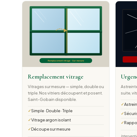
Remplacement vitrage
Urgenc
Vitrages sur mesure — simple, double ou
Astreinte
triple. Nos vitriers découpent et posent.
suite, v
Saint-Gobain disponible.
Astrein
Simple · Double · Triple
Sécuri
Vitrage argon isolant
Rappor
Découpe sur mesure
Interventi