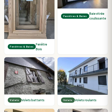
Baie vitrée
Fenêtres & Baies
coulissante
Fenêtre
Fenêtres & Baies
Bois
Volets battants
Volets roulants
Volets
Volets