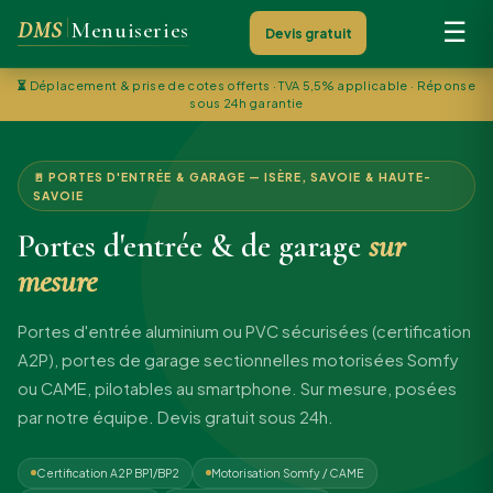
DMS
Menuiseries
☰
Devis gratuit
⏳
Déplacement & prise de cotes offerts · TVA 5,5% applicable · Réponse
sous 24h garantie
🚪 PORTES D'ENTRÉE & GARAGE — ISÈRE, SAVOIE & HAUTE-
SAVOIE
Portes d'entrée & de garage
sur
mesure
Portes d'entrée aluminium ou PVC sécurisées (certification
A2P), portes de garage sectionnelles motorisées Somfy
ou CAME, pilotables au smartphone. Sur mesure, posées
par notre équipe. Devis gratuit sous 24h.
Certification A2P BP1/BP2
Motorisation Somfy / CAME