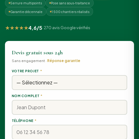
Serrure multipoints
Pose sans sous-traitance
Garantie décennale
1 500 chantiers réalisés
★★★★★
4,6/5
· 270 avis Google vérifiés
Devis gratuit sous 24h
Sans engagement ·
Réponse garantie
VOTRE PROJET
*
NOM COMPLET
*
TÉLÉPHONE
*