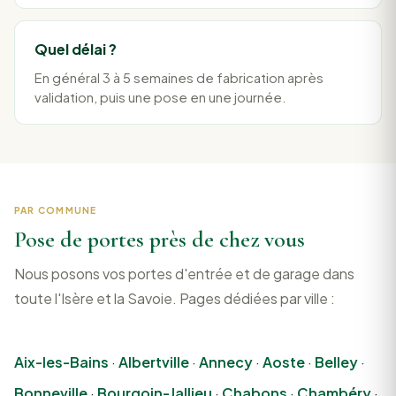
Quel délai ?
En général 3 à 5 semaines de fabrication après
validation, puis une pose en une journée.
PAR COMMUNE
Pose de portes près de chez vous
Nous posons vos portes d'entrée et de garage dans
toute l'Isère et la Savoie. Pages dédiées par ville :
Aix-les-Bains
·
Albertville
·
Annecy
·
Aoste
·
Belley
·
Bonneville
·
Bourgoin-Jallieu
·
Chabons
·
Chambéry
·