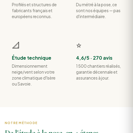
Profilés et structures de
Du métré à la pose, ce
fabricants français et
sont nos équipes — pas
européens reconnus.
d'intermédiaire.
📐
⭐
Étude technique
4,6/5 · 270 avis
Dimensionnement
1 500 chantiers réalisés,
neige/vent selon votre
garantie décennale et
zone climatique d'Isère
assurances à jour.
ou Savoie.
NOTRE MÉTHODE
De l'étude à la pose, en 4 étapes