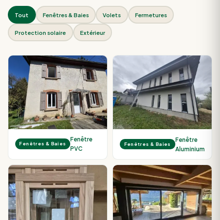
Tout
Fenêtres & Baies
Volets
Fermetures
Protection solaire
Extérieur
Fenêtre
Fenêtre
Fenêtres & Baies
Fenêtres & Baies
PVC
Aluminium