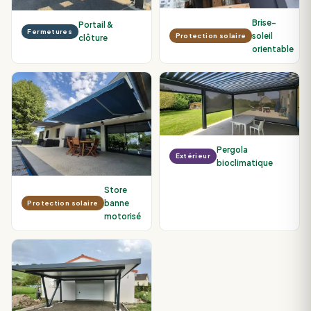
Brise-
Portail &
Fermetures
soleil
Protection solaire
clôture
orientable
Pergola
Extérieur
bioclimatique
Store
banne
Protection solaire
motorisé