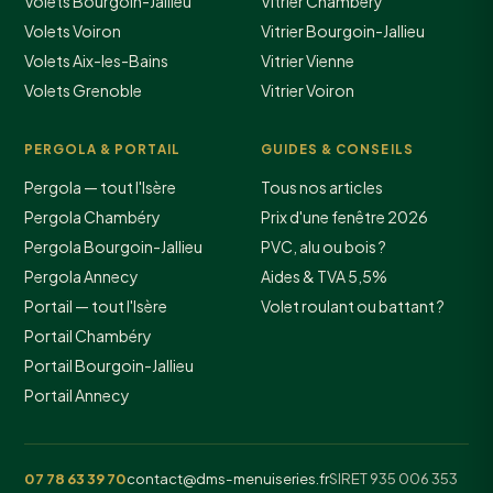
Volets Bourgoin-Jallieu
Vitrier Chambéry
Volets Voiron
Vitrier Bourgoin-Jallieu
Volets Aix-les-Bains
Vitrier Vienne
Volets Grenoble
Vitrier Voiron
PERGOLA & PORTAIL
GUIDES & CONSEILS
Pergola — tout l'Isère
Tous nos articles
Pergola Chambéry
Prix d'une fenêtre 2026
Pergola Bourgoin-Jallieu
PVC, alu ou bois ?
Pergola Annecy
Aides & TVA 5,5%
Portail — tout l'Isère
Volet roulant ou battant ?
Portail Chambéry
Portail Bourgoin-Jallieu
Portail Annecy
07 78 63 39 70
contact@dms-menuiseries.fr
SIRET 935 006 353