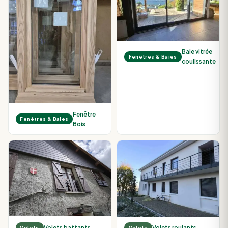
Baie vitrée
Fenêtres & Baies
coulissante
Fenêtre
Fenêtres & Baies
Bois
Volets battants
Volets roulants
Volets
Volets