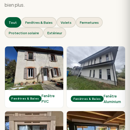
bien plus.
Tout
Fenêtres & Baies
Volets
Fermetures
Protection solaire
Extérieur
Fenêtre
Fenêtre
Fenêtres & Baies
Fenêtres & Baies
PVC
Aluminium