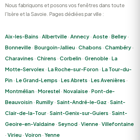
Nous fabriquons et posons vos fenêtres dans toute
l'Isère et la Savoie. Pages dédiées par ville :
Aix-les-Bains
·
Albertville
·
Annecy
·
Aoste
·
Belley
·
Bonneville
·
Bourgoin-Jallieu
·
Chabons
·
Chambéry
·
Charavines
·
Chirens
·
Corbelin
·
Grenoble
·
La
Motte-Servolex
·
La Roche-sur-Foron
·
La Tour-du-
Pin
·
Le Grand-Lemps
·
Les Abrets
·
Les Avenières
·
Montmélian
·
Morestel
·
Novalaise
·
Pont-de-
Beauvoisin
·
Rumilly
·
Saint-André-le-Gaz
·
Saint-
Clair-de-la-Tour
·
Saint-Genix-sur-Guiers
·
Saint-
Geoire-en-Valdaine
·
Seynod
·
Vienne
·
Villefontaine
·
Virieu
·
Voiron
·
Yenne