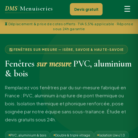
DMS
Menuiseries
☰
Devis gratuit
⏳
Déplacement & prise de cotes offerts · TVA 5,5% applicable · Réponse
sous 24h garantie
🪟 FENÊTRES SUR MESURE — ISÈRE, SAVOIE & HAUTE-SAVOIE
Fenêtres
sur mesure
PVC, aluminium
& bois
Remplacez vos fenêtres par du sur-mesure fabriqué en
France : PVC, aluminium à rupture de pont thermique ou
bois. Isolation thermique et phonique renforcée, pose
soignée par notre équipe sans sous-traitance. Étude et
devis gratuits sous 24h.
PVC, aluminium & bois
Double & triple vitrage
Isolation Uw ≤ 1,0