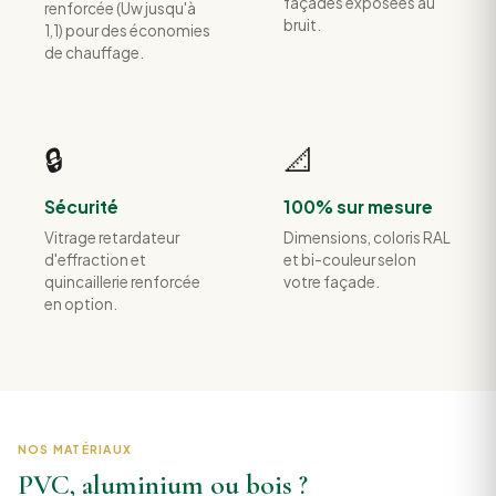
façades exposées au
renforcée (Uw jusqu'à
bruit.
1,1) pour des économies
de chauffage.
🔒
📐
Sécurité
100% sur mesure
Vitrage retardateur
Dimensions, coloris RAL
d'effraction et
et bi-couleur selon
quincaillerie renforcée
votre façade.
en option.
NOS MATÉRIAUX
PVC, aluminium ou bois ?