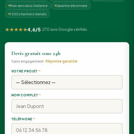
Pose sans sous-traitance
Garantie décennale
1 500 chantiers réalisés
★★★★★
4,6/5
· 270 avis Google vérifiés
Devis gratuit sous 24h
Sans engagement ·
Réponse garantie
VOTRE PROJET
*
NOM COMPLET
*
TÉLÉPHONE
*