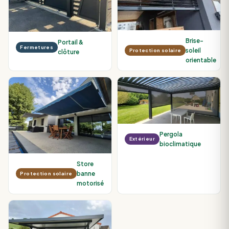
Brise-
Portail &
Fermetures
soleil
Protection solaire
clôture
orientable
Pergola
Extérieur
bioclimatique
Store
banne
Protection solaire
motorisé