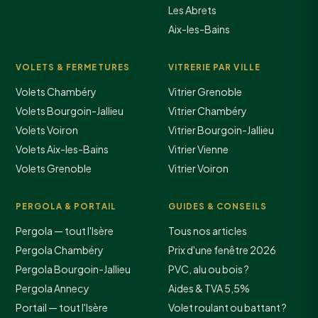
Les Abrets
Aix-les-Bains
VOLETS & FERMETURES
VITRERIE PAR VILLE
Volets Chambéry
Vitrier Grenoble
Volets Bourgoin-Jallieu
Vitrier Chambéry
Volets Voiron
Vitrier Bourgoin-Jallieu
Volets Aix-les-Bains
Vitrier Vienne
Volets Grenoble
Vitrier Voiron
PERGOLA & PORTAIL
GUIDES & CONSEILS
Pergola — tout l'Isère
Tous nos articles
Pergola Chambéry
Prix d'une fenêtre 2026
Pergola Bourgoin-Jallieu
PVC, alu ou bois ?
Pergola Annecy
Aides & TVA 5,5%
Portail — tout l'Isère
Volet roulant ou battant ?