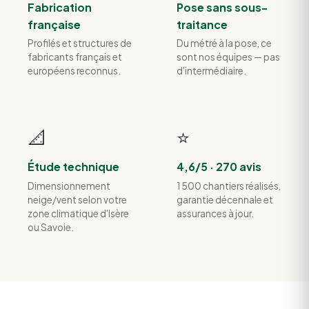
Fabrication
Pose sans sous-
française
traitance
Profilés et structures de
Du métré à la pose, ce
fabricants français et
sont nos équipes — pas
européens reconnus.
d'intermédiaire.
📐
⭐
Étude technique
4,6/5 · 270 avis
Dimensionnement
1 500 chantiers réalisés,
neige/vent selon votre
garantie décennale et
zone climatique d'Isère
assurances à jour.
ou Savoie.