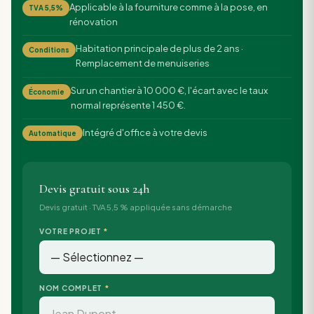
Applicable à la fourniture comme à la pose, en
TVA 5,5%
rénovation
Habitation principale de plus de 2 ans ·
Conditions
Remplacement de menuiseries
Sur un chantier à 10 000 €, l'écart avec le taux
Économie
normal représente 1 450 €.
Intégré d'office à votre devis
Automatique
Devis gratuit sous 24h
Devis gratuit · TVA 5,5 % appliquée sans démarche
VOTRE PROJET
*
NOM COMPLET
*