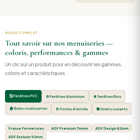
GUIDE COMPLET
Tout savoir sur nos menuiseries —
coloris, performances & gammes
Un clic sur un produit pour en découvrir les gammes,
coloris et caractéristiques.
🪟 Fenêtres PVC
⚙️ Fenêtres Aluminium
🌲 Fenêtres Bois
🏠 Baies coulissantes
🚪 Portes d'entrée
🔲 Volets roulants
France Fermetures
ADF Premium 76mm
ADF Design 82mm
ADF Exclusiv 92mm