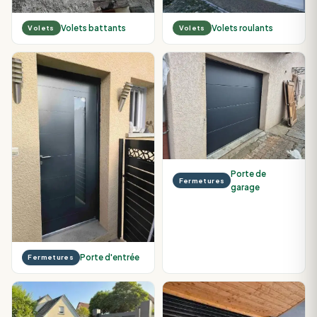
Volets battants
Volets roulants
Volets
Volets
Porte de
Fermetures
garage
Porte d'entrée
Fermetures