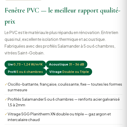
Fenêtre PVC — le meilleur rapport qualité-
prix
Le PVC est le matériau le plus répandu en rénovation. Entretien
quasi nul, excellente isolation thermique et acoustique.
Fabriquées avec des profilés Salamander à 5 ou 6 chambres,
vitrées Saint-Gobain.
Uw
0,73 – 1,24 W/m²K
Acoustique
31 – 36 dB
Profil
5 ou 6 chambres
Vitrage
Double ou Triple
✓
Oscillo-battante, française, coulissante, fixe — toutes les formes
sur mesure
✓
Profilés Salamander 5 ou 6 chambres — renforts acier galvanisé
1,5 à 2mm
✓
Vitrage SGG Planitherm XN double ou triple — gaz argon et
intercalaire chaud