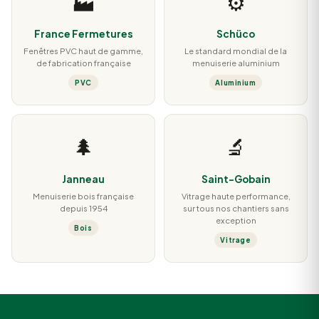
🏭
⚙️
France Fermetures
Schüco
Fenêtres PVC haut de gamme,
Le standard mondial de la
de fabrication française
menuiserie aluminium
PVC
Aluminium
🌲
🔬
Janneau
Saint-Gobain
Menuiserie bois française
Vitrage haute performance,
depuis 1954
sur tous nos chantiers sans
exception
Bois
Vitrage