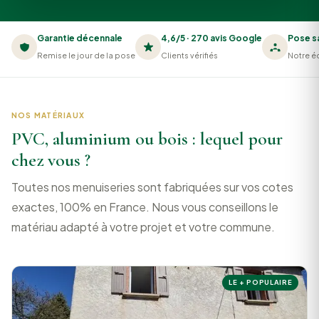
Garantie décennale
4,6/5 · 270 avis Google
Pose s
Remise le jour de la pose
Clients vérifiés
Notre éq
NOS MATÉRIAUX
PVC, aluminium ou bois : lequel pour
chez vous ?
Toutes nos menuiseries sont fabriquées sur vos cotes
exactes, 100% en France. Nous vous conseillons le
matériau adapté à votre projet et votre commune.
LE + POPULAIRE