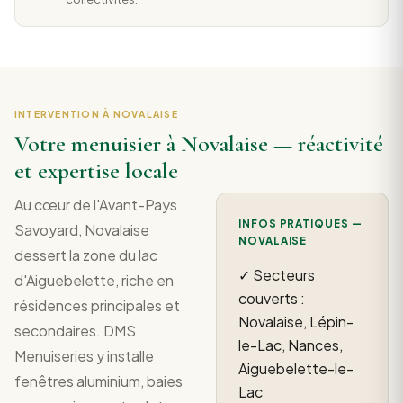
INTERVENTION À NOVALAISE
Votre menuisier à Novalaise — réactivité
et expertise locale
Au cœur de l'Avant-Pays
INFOS PRATIQUES —
Savoyard, Novalaise
NOVALAISE
dessert la zone du lac
✓ Secteurs
d'Aiguebelette, riche en
couverts :
résidences principales et
Novalaise, Lépin-
secondaires. DMS
le-Lac, Nances,
Menuiseries y installe
Aiguebelette-le-
fenêtres aluminium, baies
Lac