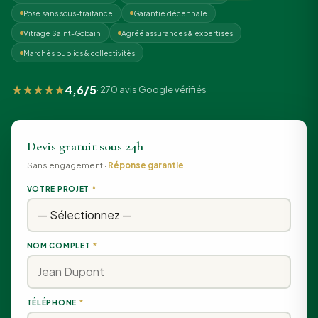
Pose sans sous-traitance
Garantie décennale
Vitrage Saint-Gobain
Agréé assurances & expertises
Marchés publics & collectivités
★★★★★
4,6/5
· 270 avis Google vérifiés
Devis gratuit sous 24h
Sans engagement ·
Réponse garantie
VOTRE PROJET
*
NOM COMPLET
*
TÉLÉPHONE
*