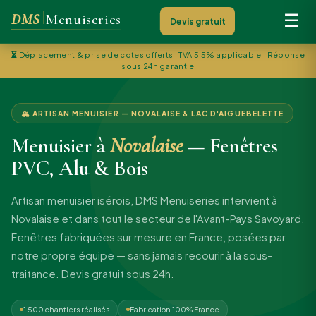
DMS
Menuiseries
☰
Devis gratuit
⏳
Déplacement & prise de cotes offerts · TVA 5,5% applicable · Réponse
sous 24h garantie
🏔 ARTISAN MENUISIER — NOVALAISE & LAC D'AIGUEBELETTE
Menuisier à
Novalaise
— Fenêtres
PVC, Alu & Bois
Artisan menuisier isérois, DMS Menuiseries intervient à
Novalaise et dans tout le secteur de l'Avant-Pays Savoyard.
Fenêtres fabriquées sur mesure en France, posées par
notre propre équipe — sans jamais recourir à la sous-
traitance. Devis gratuit sous 24h.
1 500 chantiers réalisés
Fabrication 100% France