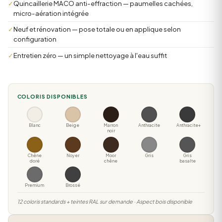
✓
Quincaillerie MACO anti-effraction — paumelles cachées,
micro-aération intégrée
✓
Neuf et rénovation — pose totale ou en applique selon
configuration
✓
Entretien zéro — un simple nettoyage à l'eau suffit
COLORIS DISPONIBLES
Blanc
Beige
Marron
Anthracite
Anthracite+
noir
Chêne
Noyer
Moor
Gris
Gris
doré
chêne
basalte
Premium
Brossé
12 coloris standards + teintes RAL sur demande · Aspect bois disponible