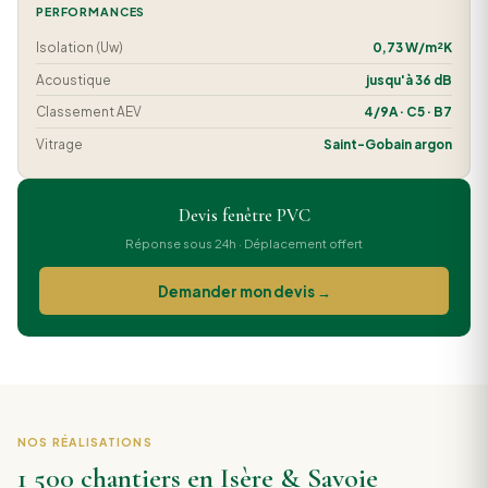
PERFORMANCES
Isolation (Uw)
0,73 W/m²K
Acoustique
jusqu'à 36 dB
Classement AEV
4/9A · C5 · B7
Vitrage
Saint-Gobain argon
Devis fenêtre PVC
Réponse sous 24h · Déplacement offert
Demander mon devis →
NOS RÉALISATIONS
1 500 chantiers en Isère & Savoie