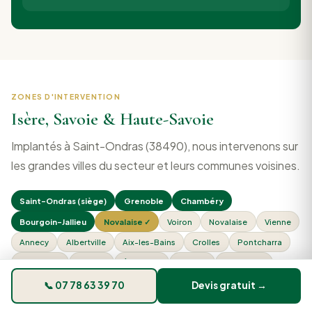
ZONES D'INTERVENTION
Isère, Savoie & Haute-Savoie
Implantés à Saint-Ondras (38490), nous intervenons sur
les grandes villes du secteur et leurs communes voisines.
Saint-Ondras (siège)
Grenoble
Chambéry
Bourgoin-Jallieu
Novalaise ✓
Voiron
Novalaise
Vienne
Annecy
Albertville
Aix-les-Bains
Crolles
Pontcharra
Les Abrets
Meylan
Échirolles
Rumilly
Bonneville
+ toute l'Isère / Savoie / Haute-Savoie
📞 07 78 63 39 70
Devis gratuit →