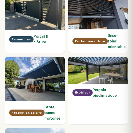
Brise-
Portail &
Fermetures
soleil
Protection solaire
clôture
orientable
Pergola
Extérieur
bioclimatique
Store
banne
Protection solaire
motorisé