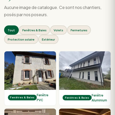
Aucune image de catalogue. Ce sont nos chantiers,
posés par nos poseurs.
Tout
Fenêtres & Baies
Volets
Fermetures
Protection solaire
Extérieur
Fenêtre
Fenêtre
Fenêtres & Baies
Fenêtres & Baies
PVC
Aluminium