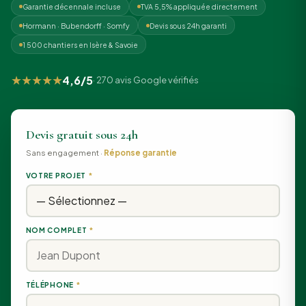
Garantie décennale incluse
TVA 5,5% appliquée directement
Hormann · Bubendorff · Somfy
Devis sous 24h garanti
1 500 chantiers en Isère & Savoie
★★★★★
4,6/5
· 270 avis Google vérifiés
Devis gratuit sous 24h
Sans engagement ·
Réponse garantie
VOTRE PROJET
*
NOM COMPLET
*
TÉLÉPHONE
*