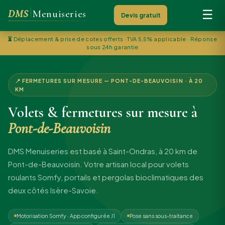
DMS
Menuiseries
☰
Devis gratuit
⏳
Déplacement & prise de cotes offerts · TVA 5,5% applicable · Réponse
sous 24h garantie
📍 FERMETURES SUR MESURE — PONT-DE-BEAUVOISIN · À 20
KM
Volets & fermetures sur mesure à
Pont-de-Beauvoisin
DMS Menuiseries est basé à Saint-Ondras, à 20 km de
Pont-de-Beauvoisin. Votre artisan local pour volets
roulants Somfy, portails et pergolas bioclimatiques des
deux côtés Isère-Savoie.
Motorisation Somfy · App configurée J1
Pose sans sous-traitance