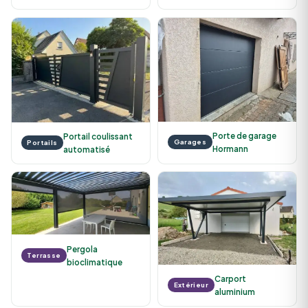
Porte de garage
Portail coulissant
Garages
Portails
Hormann
automatisé
Pergola
Terrasse
bioclimatique
Carport
Extérieur
aluminium