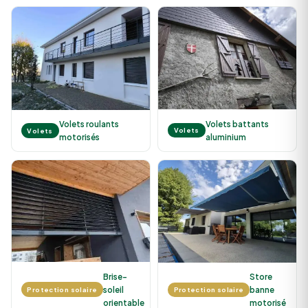
Volets battants
Volets roulants
Volets
Volets
aluminium
motorisés
Brise-
Store
soleil
banne
Protection solaire
Protection solaire
orientable
motorisé