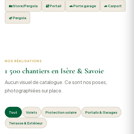
🏡 Store/Pergola
🔐 Portail
🚗 Porte garage
🚙 Carport
🌿 Pergola
NOS RÉALISATIONS
1 500 chantiers en Isère & Savoie
Aucun visuel de catalogue. Ce sont nos poses,
photographiées sur place.
Tout
Volets
Protection solaire
Portails & Garages
Terrasse & Extérieur