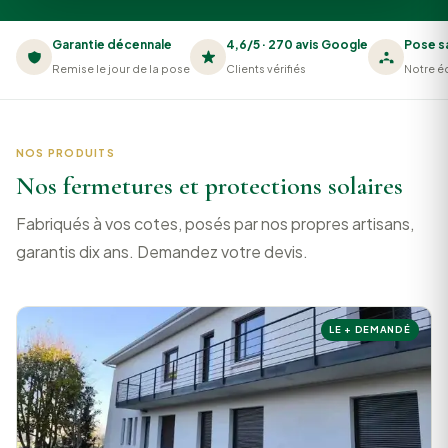
Garantie décennale
4,6/5 · 270 avis Google
Pose s
Remise le jour de la pose
Clients vérifiés
Notre éq
NOS PRODUITS
Nos fermetures et protections solaires
Fabriqués à vos cotes, posés par nos propres artisans,
garantis dix ans. Demandez votre devis.
LE + DEMANDÉ