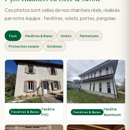
Ces photos sont celles de nos chantiers réels, réalisés
par notre équipe : fenêtres, volets, portes, pergolas.
Tout
Fenêtres & Baies
Volets
Fermetures
Protection solaire
Extérieur
Fenêtre
Fenêtre
Fenêtres & Baies
Fenêtres & Baies
PVC
Aluminium