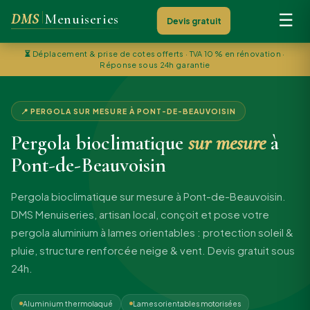
DMS
Menuiseries
☰
Devis gratuit
⏳
Déplacement & prise de cotes offerts · TVA 10 % en rénovation ·
Réponse sous 24h garantie
📍 PERGOLA SUR MESURE À PONT-DE-BEAUVOISIN
Pergola bioclimatique
sur mesure
à
Pont-de-Beauvoisin
Pergola bioclimatique sur mesure à Pont-de-Beauvoisin.
DMS Menuiseries, artisan local, conçoit et pose votre
pergola aluminium à lames orientables : protection soleil &
pluie, structure renforcée neige & vent. Devis gratuit sous
24h.
Aluminium thermolaqué
Lames orientables motorisées