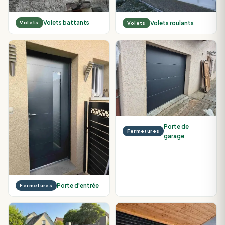
Volets battants
Volets roulants
Volets
Volets
Porte de
Fermetures
garage
Porte d'entrée
Fermetures