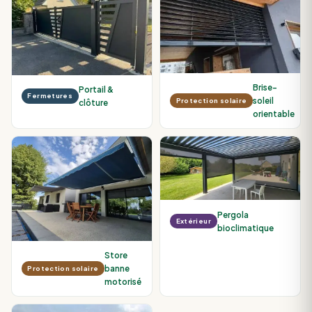
Brise-
Portail &
Fermetures
soleil
Protection solaire
clôture
orientable
Pergola
Extérieur
bioclimatique
Store
banne
Protection solaire
motorisé