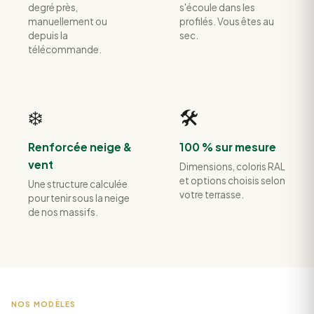
degré près,
s'écoule dans les
manuellement ou
profilés. Vous êtes au
depuis la
sec.
télécommande.
❄️
🛠️
Renforcée neige &
100 % sur mesure
vent
Dimensions, coloris RAL
et options choisis selon
Une structure calculée
votre terrasse.
pour tenir sous la neige
de nos massifs.
NOS MODÈLES