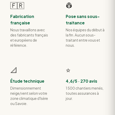
🇫🇷
👷
Fabrication
Pose sans sous-
française
traitance
Nous travaillons avec
Nos équipes du début à
des fabricants français
la fin. Aucun sous-
et européens de
traitant entre vous et
référence.
nous.
📐
⭐
Étude technique
4,6/5 · 270 avis
Dimensionnement
1 500 chantiers menés,
neige/vent selon votre
toutes assurances à
zone climatique d'Isère
jour.
ou Savoie.