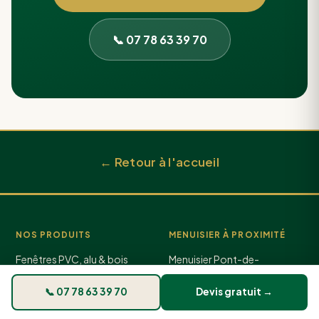
📞 07 78 63 39 70
← Retour à l'accueil
NOS PRODUITS
MENUISIER À PROXIMITÉ
Fenêtres PVC, alu & bois
Menuisier Pont-de-
Beauvoisin
Portes d'entrée & garage
Menuisier Les Abrets
📞 07 78 63 39 70
Devis gratuit →
Volets & fermetures
Menuisier Aoste
Vitrerie & dépannage