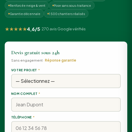
Renforcée neige & vent
Pose sans sous-traitance
Garantie décennale
1 500 chantiers réalisés
★★★★★
4,6/5
· 270 avis Google vérifiés
Devis gratuit sous 24h
Sans engagement ·
Réponse garantie
VOTRE PROJET
*
NOM COMPLET
*
TÉLÉPHONE
*