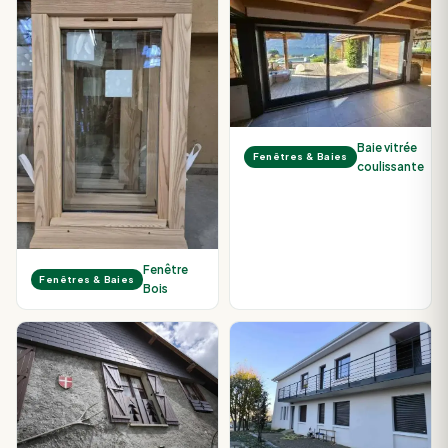
Baie vitrée
Fenêtres & Baies
coulissante
Fenêtre
Fenêtres & Baies
Bois