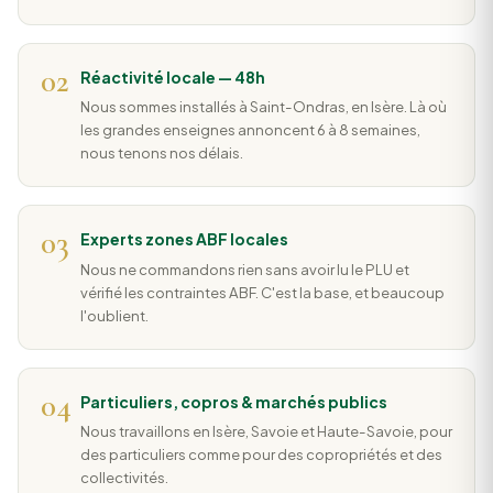
02
Réactivité locale — 48h
Nous sommes installés à Saint-Ondras, en Isère. Là où
les grandes enseignes annoncent 6 à 8 semaines,
nous tenons nos délais.
03
Experts zones ABF locales
Nous ne commandons rien sans avoir lu le PLU et
vérifié les contraintes ABF. C'est la base, et beaucoup
l'oublient.
04
Particuliers, copros & marchés publics
Nous travaillons en Isère, Savoie et Haute-Savoie, pour
des particuliers comme pour des copropriétés et des
collectivités.