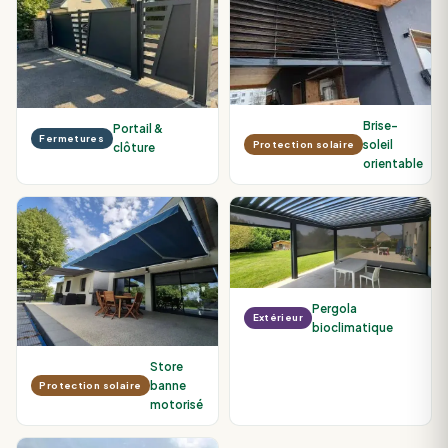
Brise-
Portail &
Fermetures
soleil
Protection solaire
clôture
orientable
Pergola
Extérieur
bioclimatique
Store
banne
Protection solaire
motorisé