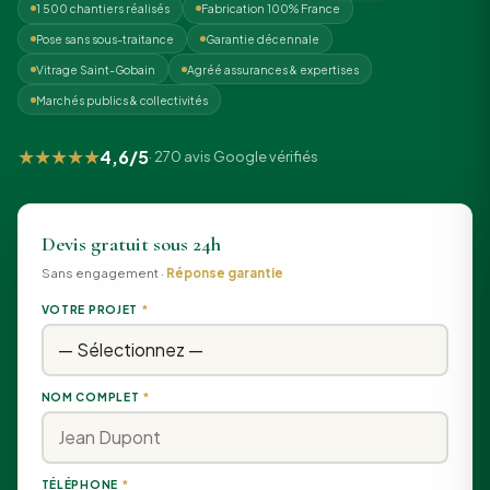
1 500 chantiers réalisés
Fabrication 100% France
Pose sans sous-traitance
Garantie décennale
Vitrage Saint-Gobain
Agréé assurances & expertises
Marchés publics & collectivités
★★★★★
4,6/5
· 270 avis Google vérifiés
Devis gratuit sous 24h
Sans engagement ·
Réponse garantie
VOTRE PROJET
*
NOM COMPLET
*
TÉLÉPHONE
*