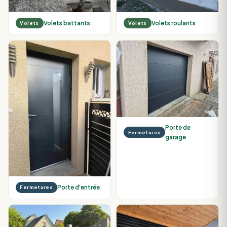
Volets battants
Volets roulants
Volets
Volets
Porte de
Fermetures
garage
Porte d'entrée
Fermetures