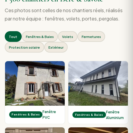
Ces photos sont celles de nos chantiers réels, réalisés
par notre équipe : fenêtres, volets, portes, pergolas.
Tout
Fenêtres & Baies
Volets
Fermetures
Protection solaire
Extérieur
Fenêtre
Fenêtre
Fenêtres & Baies
Fenêtres & Baies
PVC
Aluminium