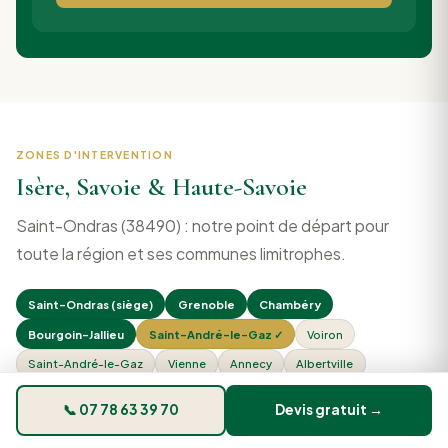
ZONES D'INTERVENTION
Isère, Savoie & Haute-Savoie
Saint-Ondras (38490) : notre point de départ pour
toute la région et ses communes limitrophes.
Saint-Ondras (siège)
Grenoble
Chambéry
Bourgoin-Jallieu
Saint-André-le-Gaz ✓
Voiron
Saint-André-le-Gaz
Vienne
Annecy
Albertville
Aix-les-Bains
Crolles
Pontcharra
Les Abrets
Meylan
📞 07 78 63 39 70
Devis gratuit →
Échirolles
Rumilly
Bonneville