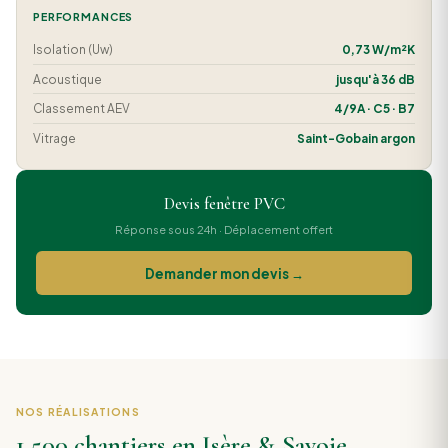
PERFORMANCES
Isolation (Uw)
0,73 W/m²K
Acoustique
jusqu'à 36 dB
Classement AEV
4/9A · C5 · B7
Vitrage
Saint-Gobain argon
Devis fenêtre PVC
Réponse sous 24h · Déplacement offert
Demander mon devis →
NOS RÉALISATIONS
1 500 chantiers en Isère & Savoie