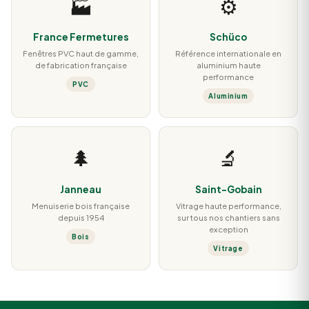
🏭
⚙️
France Fermetures
Schüco
Fenêtres PVC haut de gamme,
Référence internationale en
de fabrication française
aluminium haute
performance
PVC
Aluminium
🌲
🔬
Janneau
Saint-Gobain
Menuiserie bois française
Vitrage haute performance,
depuis 1954
sur tous nos chantiers sans
exception
Bois
Vitrage