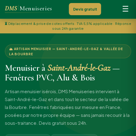
DMS
Menuiseries
☰
Devis gratuit
⏳
Déplacement & prise de cotes offerts · TVA 5,5% applicable · Réponse
sous 24h garantie
🏔 ARTISAN MENUISIER — SAINT-ANDRÉ-LE-GAZ & VALLÉE DE
LA BOURBRE
Menuisier à
Saint-André-le-Gaz
—
Fenêtres PVC, Alu & Bois
Artisan menuisier isérois, DMS Menuiseries intervient à
Saint-André-le-Gaz et dans tout le secteur de la vallée de
la Bourbre. Fenêtres fabriquées sur mesure en France,
posées par notre propre équipe — sans jamais recourir à la
sous-traitance. Devis gratuit sous 24h.