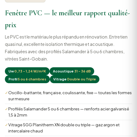
Fenêtre PVC — le meilleur rapport qualité-
prix
Le PVC est le matériau le plus répandu en rénovation. Entretien
quasi nul, excellente isolation thermique et acoustique.
Fabriquées avec des profilés Salamander à 5 ou 6 chambres,
vitrées Saint-Gobain.
Uw
0,73 – 1,24 W/m²K
Acoustique
31 – 36 dB
Profil
5 ou 6 chambres
Vitrage
Double ou Triple
✓
Oscillo-battante, française, coulissante, fixe — toutes les formes
sur mesure
✓
Profilés Salamander 5 ou 6 chambres — renforts acier galvanisé
1,5 à 2mm
✓
Vitrage SGG Planitherm XN double ou triple — gaz argon et
intercalaire chaud