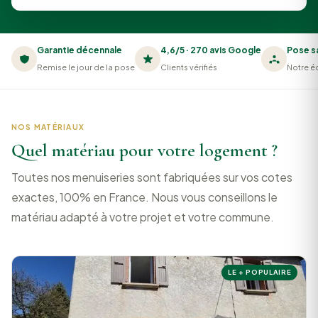
Garantie décennale
4,6/5 · 270 avis Google
Pose s
Remise le jour de la pose
Clients vérifiés
Notre éq
NOS MATÉRIAUX
Quel matériau pour votre logement ?
Toutes nos menuiseries sont fabriquées sur vos cotes
exactes, 100% en France. Nous vous conseillons le
matériau adapté à votre projet et votre commune.
LE + POPULAIRE