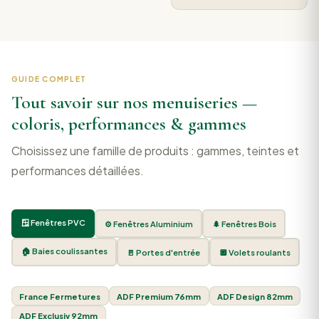
GUIDE COMPLET
Tout savoir sur nos menuiseries —
coloris, performances & gammes
Choisissez une famille de produits : gammes, teintes et
performances détaillées.
🪟 Fenêtres PVC
⚙️ Fenêtres Aluminium
🌲 Fenêtres Bois
🏠 Baies coulissantes
🚪 Portes d'entrée
🔲 Volets roulants
France Fermetures
ADF Premium 76mm
ADF Design 82mm
ADF Exclusiv 92mm