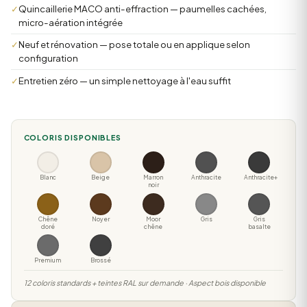
✓
Quincaillerie MACO anti-effraction — paumelles cachées,
micro-aération intégrée
✓
Neuf et rénovation — pose totale ou en applique selon
configuration
✓
Entretien zéro — un simple nettoyage à l'eau suffit
COLORIS DISPONIBLES
Blanc
Beige
Marron
Anthracite
Anthracite+
noir
Chêne
Noyer
Moor
Gris
Gris
doré
chêne
basalte
Premium
Brossé
12 coloris standards + teintes RAL sur demande · Aspect bois disponible