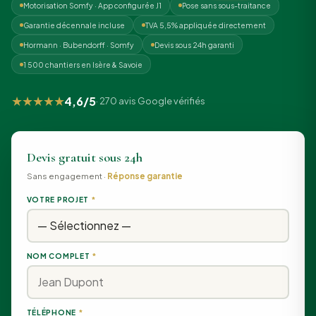
Motorisation Somfy · App configurée J1
Pose sans sous-traitance
Garantie décennale incluse
TVA 5,5% appliquée directement
Hormann · Bubendorff · Somfy
Devis sous 24h garanti
1 500 chantiers en Isère & Savoie
★★★★★
4,6/5
· 270 avis Google vérifiés
Devis gratuit sous 24h
Sans engagement ·
Réponse garantie
VOTRE PROJET
*
NOM COMPLET
*
TÉLÉPHONE
*