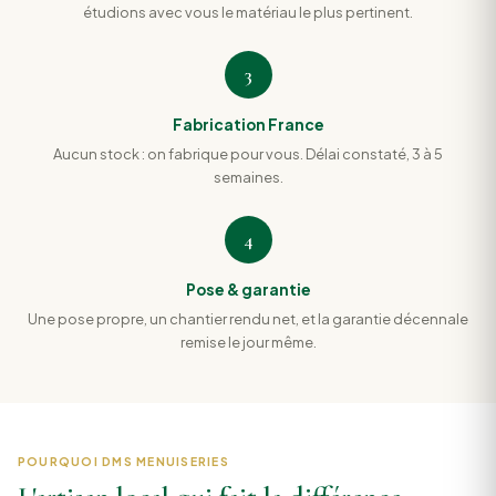
étudions avec vous le matériau le plus pertinent.
3
Fabrication France
Aucun stock : on fabrique pour vous. Délai constaté, 3 à 5
semaines.
4
Pose & garantie
Une pose propre, un chantier rendu net, et la garantie décennale
remise le jour même.
POURQUOI DMS MENUISERIES