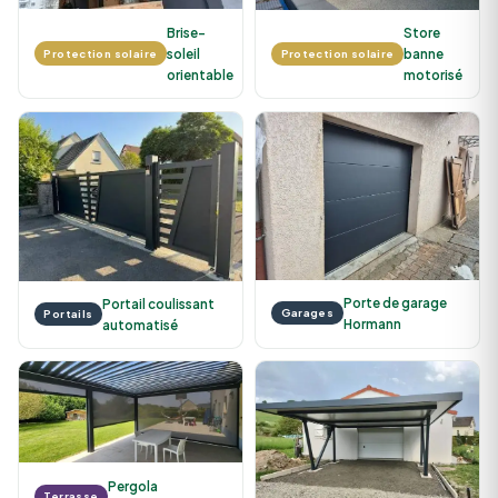
Brise-
Store
soleil
banne
Protection solaire
Protection solaire
orientable
motorisé
Porte de garage
Portail coulissant
Garages
Portails
Hormann
automatisé
Pergola
Terrasse