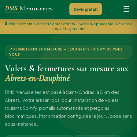
DMS
Menuiseries
☰
Devis gratuit
⏳
Déplacement & prise de cotes offerts · TVA 5,5% applicable · Réponse
sous 24h garantie
📍 FERMETURES SUR MESURE — LES ABRETS · À 5 KM DE CHEZ
VOUS
Volets & fermetures sur mesure aux
Abrets-en-Dauphiné
DMS Menuiseries est basé à Saint-Ondras, à 5 km des
Abrets. Votre artisan local pour l'installation de volets
roulants Somfy, portails automatisés et pergolas
bioclimatiques. Motorisation configurée le jour J, pose sans
sous-traitance.