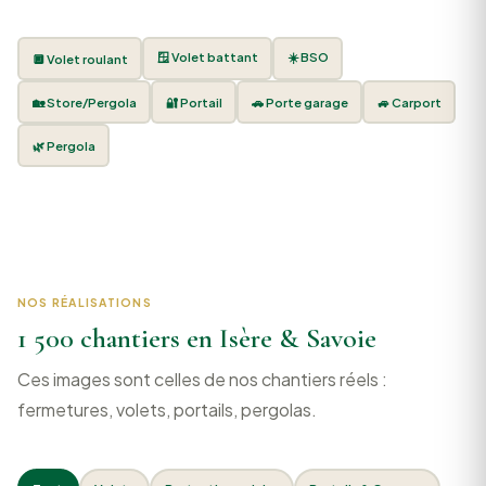
🪟 Volet battant
☀️ BSO
🔲 Volet roulant
🏡 Store/Pergola
🔐 Portail
🚗 Porte garage
🚙 Carport
🌿 Pergola
NOS RÉALISATIONS
1 500 chantiers en Isère & Savoie
Ces images sont celles de nos chantiers réels :
fermetures, volets, portails, pergolas.