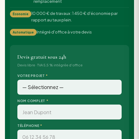
remplacement
10 000 € de travaux : 1 450 € d'économie par
Économie
rapport au taux plein.
Intégré d'office à votre devis
Automatique
Devis gratuit sous 24h
Devis libre · TVA 5,5 % intégrée d'office
VOTRE PROJET
*
NOM COMPLET
*
TÉLÉPHONE
*