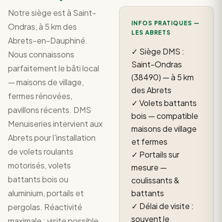
Notre siège est à Saint-
INFOS PRATIQUES —
Ondras, à 5 km des
LES ABRETS
Abrets-en-Dauphiné.
✓ Siège DMS :
Nous connaissons
Saint-Ondras
parfaitement le bâti local
(38490) — à 5 km
— maisons de village,
des Abrets
fermes rénovées,
✓ Volets battants
pavillons récents. DMS
bois — compatible
Menuiseries intervient aux
maisons de village
Abrets pour l'installation
et fermes
de volets roulants
✓ Portails sur
motorisés, volets
mesure —
battants bois ou
coulissants &
aluminium, portails et
battants
✓ Délai de visite :
pergolas. Réactivité
souvent le
maximale : visite possible