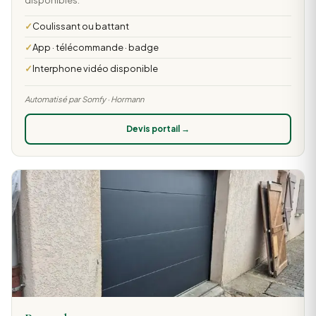
Coulissant ou battant
App · télécommande · badge
Interphone vidéo disponible
Automatisé par Somfy · Hormann
Devis portail →