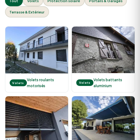
Tout
Volets
Protection solaire
Portails & Garages
Terrasse & Extérieur
Volets battants
Volets roulants
Volets
Volets
aluminium
motorisés