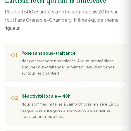
L'artisan local qui fait la différence
Plus de 1 500 chantiers à notre actif depuis 2015, sur
tout l'axe Grenoble–Chambéry. Même équipe, même
rigueur.
01
Pose sans sous-traitance
Nos poseurs sont nos salariés. Aucun intermédiaire,
aucune sous-traitance : le même niveau d'exigence
sur tous les chantiers.
02
Réactivité locale — 48h
Nous sommes installés à Saint-Ondras, en Isère. Là où
les grandes enseignes annoncent 6 à 8 semaines,
nous tenons nos délais.