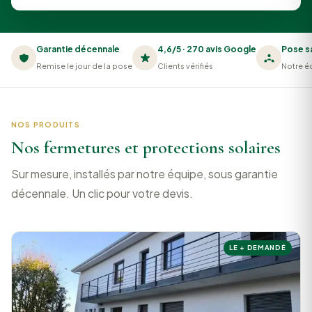
Garantie décennale
4,6/5 · 270 avis Google
Pose s
Remise le jour de la pose
Clients vérifiés
Notre éq
NOS PRODUITS
Nos fermetures et protections solaires
Sur mesure, installés par notre équipe, sous garantie
décennale. Un clic pour votre devis.
LE + DEMANDÉ