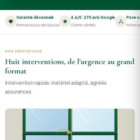
Garantie décennale
4,6/5 · 270 avis Google
Pose s
Remise le jour de la pose
Clients vérifiés
Notre éq
NOS PRESTATIONS
Huit interventions, de l'urgence au grand
format
Intervention rapide, matériel adapté, agréés
assurances.