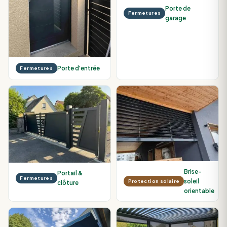
Porte de
Fermetures
garage
Porte d'entrée
Fermetures
Brise-
Portail &
Fermetures
soleil
Protection solaire
clôture
orientable