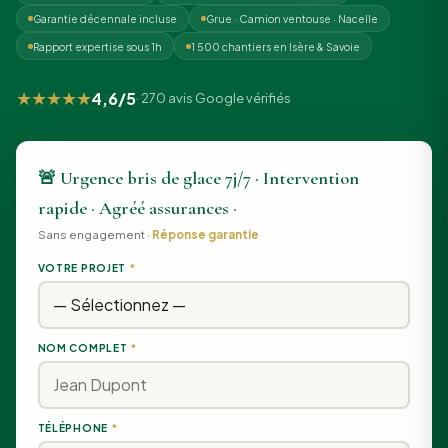
Garantie décennale incluse
Grue · Camion ventouse · Nacelle
Rapport expertise sous 1h
1 500 chantiers en Isère & Savoie
★★★★★
4,6/5
· 270 avis Google vérifiés
🚨 Urgence bris de glace 7j/7 · Intervention
rapide · Agréé assurances ·
Sans engagement ·
Réponse garantie
VOTRE PROJET
*
NOM COMPLET
*
TÉLÉPHONE
*