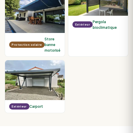
Pergola
Extérieur
bioclimatique
Store
banne
Protection solaire
motorisé
Carport
Extérieur