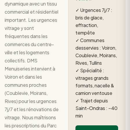
dynamique avec un tissu
✓ Urgences 7j/7 :
commercial et résidentiel
bris de glace,
important. Les urgences
effraction,
vitrage y sont
tempête
fréquentes dans les
✓ Communes
commerces du centre-
desservies : Voiron,
ville et les logements
Coublevie, Moirans,
collectifs. DMS
Rives, Tullins
Menuiseries intervient à
✓ Spécialité :
Voiron et dans les
vitrages grands
communes proches
formats, nacelle &
(Coublevie, Moirans,
camion ventouse
✓ Trajet depuis
Rives) pour les urgences
Saint-Ondras : ~40
7j/7 et les rénovations de
min
vitrage. Nous maîtrisons
les prescriptions du Parc