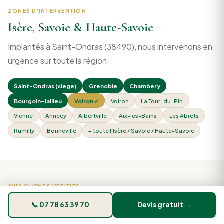
ZONES D'INTERVENTION
Isère, Savoie & Haute-Savoie
Implantés à Saint-Ondras (38490), nous intervenons en
urgence sur toute la région.
Saint-Ondras (siège)
Grenoble
Chambéry
Bourgoin-Jallieu
Voiron ✓
Voiron
La Tour-du-Pin
Vienne
Annecy
Albertville
Aix-les-Bains
Les Abrets
Rumilly
Bonneville
+ toute l'Isère / Savoie / Haute-Savoie
AVIS CLIENTS VÉRIFIÉS
Ce que disent nos 270 clients
📞 07 78 63 39 70
Devis gratuit →