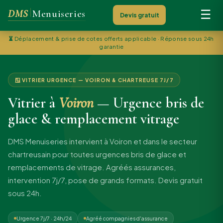
DMS
Menuiseries
☰
Devis gratuit
⏳
Déplacement & prise de cotes offerts applicable · Réponse sous 24h
garantie
🪟 VITRIER URGENCE — VOIRON & CHARTREUSE 7J/7
Vitrier à
Voiron
— Urgence bris de
glace & remplacement vitrage
DMS Menuiseries intervient à Voiron et dans le secteur
chartreusain pour toutes urgences bris de glace et
remplacements de vitrage. Agréés assurances,
intervention 7j/7, pose de grands formats. Devis gratuit
sous 24h.
Urgence 7j/7 · 24h/24
Agréé compagnies d'assurance