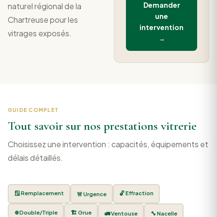
Demander
naturel régional de la
une
Chartreuse pour les
intervention
vitrages exposés.
→
GUIDE COMPLET
Tout savoir sur nos prestations vitrerie
Choisissez une intervention : capacités, équipements et
délais détaillés.
🪟 Remplacement
🔓 Effraction
🚨 Urgence
❄️ Double/Triple
🏗️ Grue
🚛 Ventouse
🔧 Nacelle