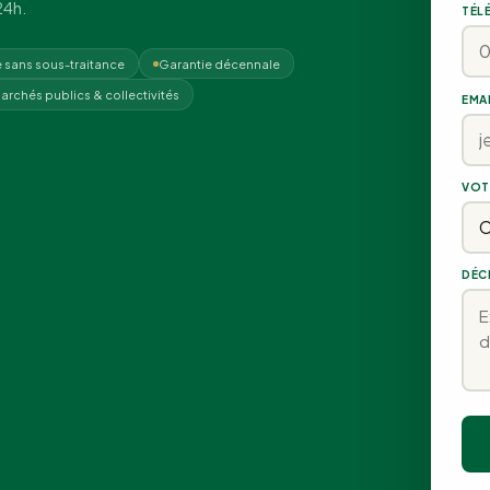
24h.
TÉL
 sans sous-traitance
Garantie décennale
archés publics & collectivités
EMA
VOT
DÉC