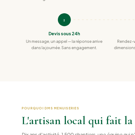
1
Devis sous 24h
Un message, un appel — la réponse arrive
Rendez-vo
dans la journée. Sans engagement.
dimensions
POURQUOI DMS MENUISERIES
L'artisan local qui fait l
Dix ans d'activité, 1 500 chantiers, une équipe qui 