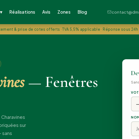
Réalisations
Avis
Zones
Blog
 ▾
contact@dms-
ement & prise de cotes offerts · TVA 5,5% applicable · Réponse sous 24h
Dev
ines
— Fenêtres
San
VOT
à Charavines
NOM
abriquées sur
— sans