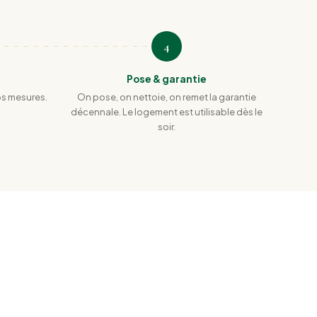
4
Pose & garantie
os mesures.
On pose, on nettoie, on remet la garantie
décennale. Le logement est utilisable dès le
soir.