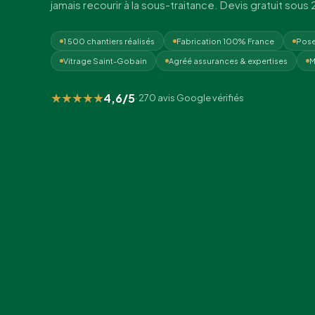
jamais recourir à la sous-traitance. Devis gratuit sous 
1 500 chantiers réalisés
Fabrication 100% France
Pose
Vitrage Saint-Gobain
Agréé assurances & expertises
M
★★★★★
4,6/5
· 270 avis Google vérifiés