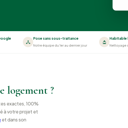
 Google
Pose sans sous-traitance
Habitable 
Notre équipe du 1er au dernier jour
Nettoyage 
e logement ?
otes exactes, 100%
é à votre projet et
e
et dans son