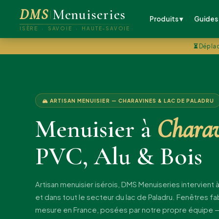
DMS
Menuiseries
Produits ▾
Guides
ISÈRE · SAVOIE · HAUTE-SAVOIE
⏳
Déplac
🏔 ARTISAN MENUISIER — CHARAVINES & LAC DE PALADRU
Menuisier à
Charav
PVC, Alu & Bois
Artisan menuisier isérois, DMS Menuiseries intervient 
et dans tout le secteur du lac de Paladru. Fenêtres f
mesure en France, posées par notre propre équipe 