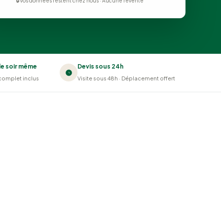
🔒 Vos données restent chez nous · Aucune revente
le soir même
Devis sous 24h
complet inclus
Visite sous 48h · Déplacement offert