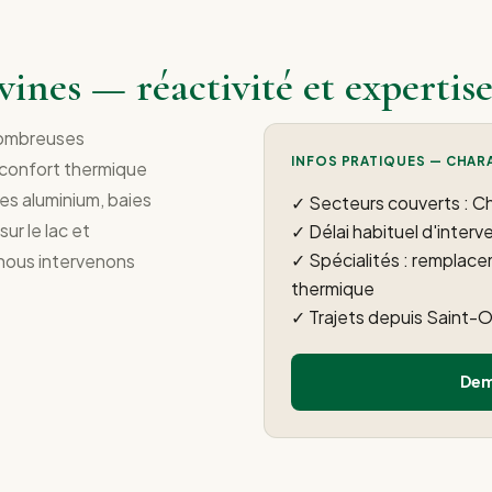
ines — réactivité et expertise
nombreuses
INFOS PRATIQUES — CHAR
 confort thermique
res aluminium, baies
✓ Secteurs couverts : Cha
ur le lac et
✓ Délai habituel d'interve
✓ Spécialités : remplac
 nous intervenons
thermique
✓ Trajets depuis Saint-O
Dem