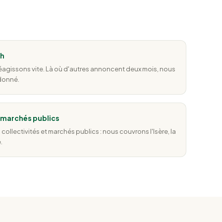
8h
réagissons vite. Là où d'autres annoncent deux mois, nous
 donné.
& marchés publics
 collectivités et marchés publics : nous couvrons l'Isère, la
.