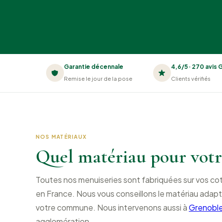
Garantie décennale
4,6/5 · 270 avis
Remise le jour de la pose
Clients vérifiés
NOS MATÉRIAUX
Quel matériau pour votr
Toutes nos menuiseries sont fabriquées sur vos c
en France. Nous vous conseillons le matériau adapt
votre commune. Nous intervenons aussi à
Grenobl
agglomération.