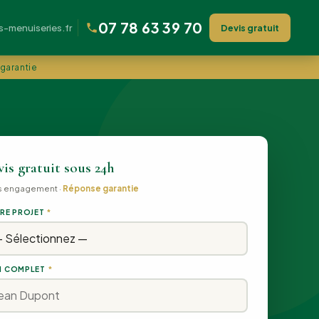
07 78 63 39 70
menuiseries.fr
Devis gratuit
 garantie
is gratuit sous 24h
s engagement ·
Réponse garantie
RE PROJET
*
 COMPLET
*