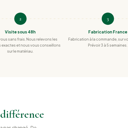
2
3
Visite sous 48h
Fabrication France
us sans frais. Nous relevons les
Fabrication à la commande, sur v
 exactes et nous vous conseillons
Prévoir 3 à 5 semaines.
sur le matériau.
a différence
n'a pas changé. De