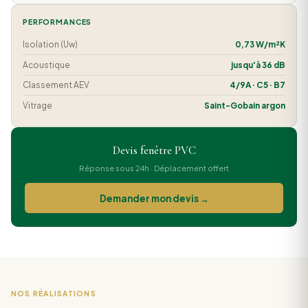
PERFORMANCES
Isolation (Uw)
0,73 W/m²K
Acoustique
jusqu'à 36 dB
Classement AEV
4/9A · C5 · B7
Vitrage
Saint-Gobain argon
Devis fenêtre PVC
Réponse sous 24h · Déplacement offert
Demander mon devis →
NOS RÉALISATIONS