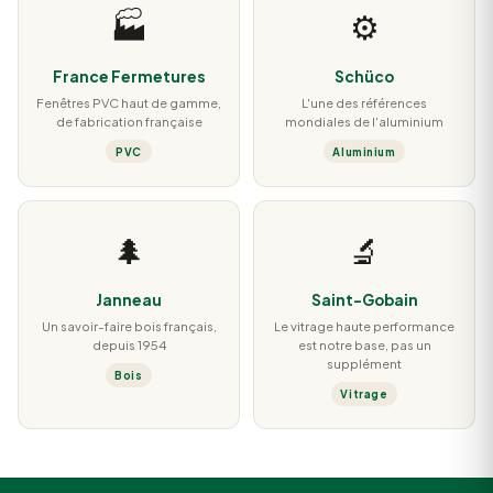
🏭
⚙️
France Fermetures
Schüco
Fenêtres PVC haut de gamme,
L'une des références
de fabrication française
mondiales de l'aluminium
PVC
Aluminium
🌲
🔬
Janneau
Saint-Gobain
Un savoir-faire bois français,
Le vitrage haute performance
depuis 1954
est notre base, pas un
supplément
Bois
Vitrage