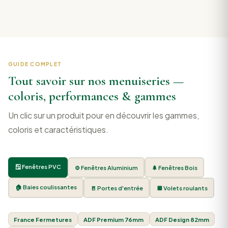
GUIDE COMPLET
Tout savoir sur nos menuiseries —
coloris, performances & gammes
Un clic sur un produit pour en découvrir les gammes,
coloris et caractéristiques.
🪟 Fenêtres PVC
⚙️ Fenêtres Aluminium
🌲 Fenêtres Bois
🏠 Baies coulissantes
🚪 Portes d'entrée
🔲 Volets roulants
France Fermetures
ADF Premium 76mm
ADF Design 82mm