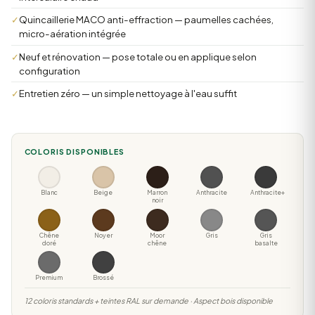
✓
Quincaillerie MACO anti-effraction — paumelles cachées,
micro-aération intégrée
✓
Neuf et rénovation — pose totale ou en applique selon
configuration
✓
Entretien zéro — un simple nettoyage à l'eau suffit
COLORIS DISPONIBLES
Blanc
Beige
Marron
Anthracite
Anthracite+
noir
Chêne
Noyer
Moor
Gris
Gris
doré
chêne
basalte
Premium
Brossé
12 coloris standards + teintes RAL sur demande · Aspect bois disponible