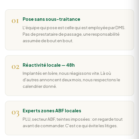
01
Pose sans sous-traitance
L'équipe qui pose est celle qui est employée par DMS.
Pas de prestataire de passage, une responsabilité
assumée de bout en bout.
02
Réactivité locale — 48h
Implantés en Isère, nous réagissons vite. Là où
d'autres annoncent deux mois, nous respectons le
calendrier donné.
03
Experts zones ABF locales
PLU, secteur ABF, teintes imposées : on regarde tout
avant de commander. C'est ce qui évite les litiges.