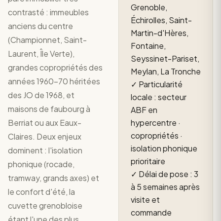
Grenoble,
contrasté : immeubles
Échirolles, Saint-
anciens du centre
Martin-d'Hères,
(Championnet, Saint-
Fontaine,
Laurent, Île Verte),
Seyssinet-Pariset,
grandes copropriétés des
Meylan, La Tronche
années 1960-70 héritées
✓ Particularité
des JO de 1968, et
locale : secteur
maisons de faubourg à
ABF en
Berriat ou aux Eaux-
hypercentre ·
copropriétés ·
Claires. Deux enjeux
isolation phonique
dominent : l'isolation
prioritaire
phonique (rocade,
✓ Délai de pose : 3
tramway, grands axes) et
à 5 semaines après
le confort d'été, la
visite et
cuvette grenobloise
commande
étant l'une des plus