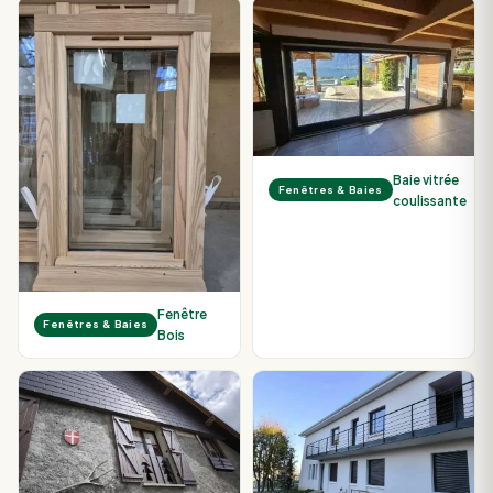
Baie vitrée
Fenêtres & Baies
coulissante
Fenêtre
Fenêtres & Baies
Bois