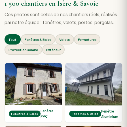
1 500 chantiers en Isère & Savoie
Ces photos sont celles de nos chantiers réels, réalisés
par notre équipe : fenêtres, volets, portes, pergolas.
Tout
Fenêtres & Baies
Volets
Fermetures
Protection solaire
Extérieur
Fenêtre
Fenêtre
Fenêtres & Baies
Fenêtres & Baies
PVC
Aluminium