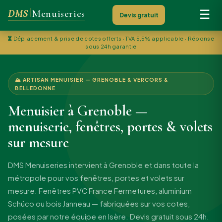
DMS
Menuiseries
☰
Devis gratuit
⏳
Déplacement & prise de cotes offerts · TVA 5,5% applicable · Réponse
sous 24h garantie
🏔 ARTISAN MENUISIER — GRENOBLE & VERCORS &
BELLEDONNE
Menuisier à Grenoble —
menuiserie, fenêtres, portes & volets
sur mesure
DMS Menuiseries intervient à Grenoble et dans toute la
métropole pour vos fenêtres, portes et volets sur
mesure. Fenêtres PVC France Fermetures, aluminium
Schüco ou bois Janneau — fabriquées sur vos cotes,
posées par notre équipe en Isère. Devis gratuit sous 24h.