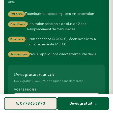
ans.
Fourniture et pose comprises, en rénovation
TVA 5,5%
Habitation principale de plus de 2 ans ·
Conditions
Remplacement de menuiseries
Sur un chantier à 10 000 €, l'écart avec le taux
Économie
normal représente 1 450 €.
Nous l'appliquons directement sur le devis
Automatique
Devis gratuit sous 24h
Devis gratuit · TVA 5,5 % appliquée sans démarche
VOTRE PROJET
*
📞 07 78 63 39 70
Devis gratuit →
NOM COMPLET
*