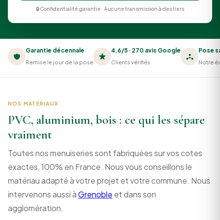
🔒 Confidentialité garantie · Aucune transmission à des tiers
Garantie décennale
4,6/5 · 270 avis Google
Pose s
Remise le jour de la pose
Clients vérifiés
Notre éq
NOS MATÉRIAUX
PVC, aluminium, bois : ce qui les sépare
vraiment
Toutes nos menuiseries sont fabriquées sur vos cotes
exactes, 100% en France. Nous vous conseillons le
matériau adapté à votre projet et votre commune. Nous
intervenons aussi à
Grenoble
et dans son
agglomération.