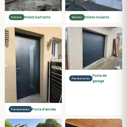
Volets battants
Volets roulants
Volets
Volets
Porte de
Fermetures
garage
Porte d'entrée
Fermetures