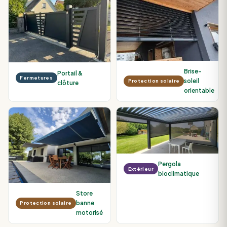
Brise-
Portail &
Fermetures
soleil
Protection solaire
clôture
orientable
Pergola
Extérieur
bioclimatique
Store
banne
Protection solaire
motorisé