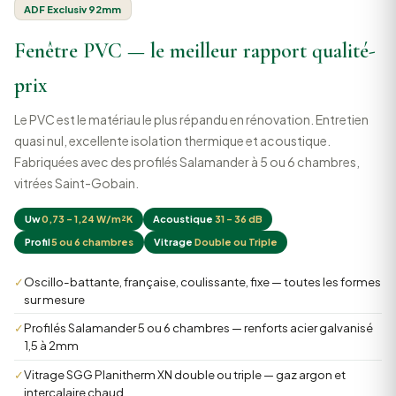
ADF Exclusiv 92mm
Fenêtre PVC — le meilleur rapport qualité-
prix
Le PVC est le matériau le plus répandu en rénovation. Entretien
quasi nul, excellente isolation thermique et acoustique.
Fabriquées avec des profilés Salamander à 5 ou 6 chambres,
vitrées Saint-Gobain.
Uw
0,73 – 1,24 W/m²K
Acoustique
31 – 36 dB
Profil
5 ou 6 chambres
Vitrage
Double ou Triple
✓
Oscillo-battante, française, coulissante, fixe — toutes les formes
sur mesure
✓
Profilés Salamander 5 ou 6 chambres — renforts acier galvanisé
1,5 à 2mm
✓
Vitrage SGG Planitherm XN double ou triple — gaz argon et
intercalaire chaud